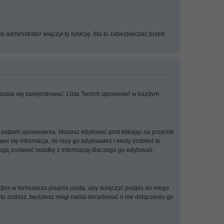
i administrator włączył tę funkcję. Ma to zabezpieczać przed
musiał się zarejestrować. Lista Twoich uprawnień w każdym
ób ustawił uprawnienia. Możesz edytować post klikając na przycisk
i się informacja, ile razy go edytowałeś i kiedy zrobiłeś to
i mogą zostawić notatkę z informacją dlaczego go edytowali.
dpis
w formularzu pisania posta, aby dołączyć podpis do niego.
o zrobisz, będziesz mógł nadal decydować o nie dołączeniu go