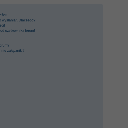
ści!
Do wysłania”. Dlaczego?
ci!
 od użytkownika forum!
forum?
nie załączniki?