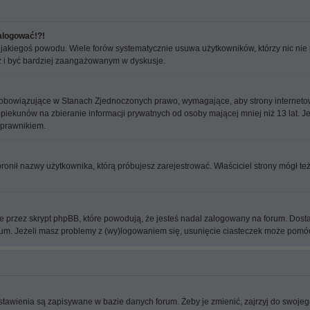
zalogować!?!
 jakiegoś powodu. Wiele forów systematycznie usuwa użytkowników, którzy nic nie p
raz i być bardziej zaangażowanym w dyskusje.
to obowiązujące w Stanach Zjednoczonych prawo, wymagające, aby strony interneto
piekunów na zbieranie informacji prywatnych od osoby mającej mniej niż 13 lat. Jeż
 prawnikiem.
bronił nazwy użytkownika, którą próbujesz zarejestrować. Właściciel strony mógł te
 przez skrypt phpBB, które powodują, że jesteś nadal zalogowany na forum. Dostarc
forum. Jeżeli masz problemy z (wy)logowaniem się, usunięcie ciasteczek może pomó
stawienia są zapisywane w bazie danych forum. Żeby je zmienić, zajrzyj do swojego