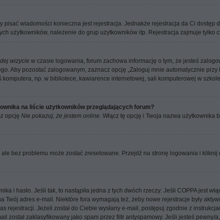
aby pisać wiadomości konieczna jest rejestracja. Jednakże rejestracja da Ci dostęp
ych użytkowników, należenie do grup użytkowników itp. Rejestracja zajmuje tylko ch
dej wizycie
w czasie logowania, forum zachowa informację o tym, że jesteś zalogow
go. Aby pozostać zalogowanym, zaznacz opcję „Zaloguj mnie automatycznie przy k
komputera, np. w bibliotece, kawiarence internetowej, sali komputerowej w szkole / n
ownika na liście użytkowników przeglądających forum?
sz opcję
Nie pokazuj, że jestem online
. Włącz tę opcję i Twoja nazwa użytkownika b
ale bez problemu może zostać zresetowane. Przejdź na stronę logowania i kliknij 
 i hasło. Jeśli tak, to nastąpiła jedna z tych dwóch rzeczy: Jeśli COPPA jest włą
 na Twój adres e-mail. Niektóre fora wymagają też, żeby nowe rejestracje były akt
 rejestracji. Jeżeli został do Ciebie wysłany e-mail, postępuj zgodnie z instrukcj
 został zaklasyfikowany jako spam przez filtr antyspamowy. Jeśli jesteś pewny/a,