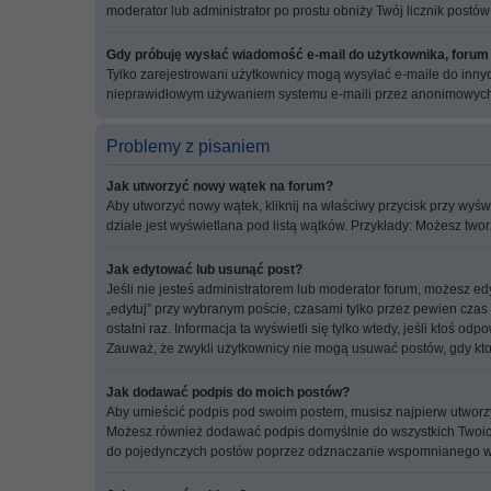
moderator lub administrator po prostu obniży Twój licznik postów
Gdy próbuję wysłać wiadomość e-mail do użytkownika, forum
Tylko zarejestrowani użytkownicy mogą wysyłać e-maile do innych
nieprawidłowym używaniem systemu e-maili przez anonimowych
Problemy z pisaniem
Jak utworzyć nowy wątek na forum?
Aby utworzyć nowy wątek, kliknij na właściwy przycisk przy wyś
dziale jest wyświetlana pod listą wątków. Przykłady: Możesz tw
Jak edytować lub usunąć post?
Jeśli nie jesteś administratorem lub moderator forum, możesz edy
„edytuj” przy wybranym poście, czasami tylko przez pewien czas p
ostatni raz. Informacja ta wyświetli się tylko wtedy, jeśli ktoś o
Zauważ, że zwykli użytkownicy nie mogą usuwać postów, gdy kto
Jak dodawać podpis do moich postów?
Aby umieścić podpis pod swoim postem, musisz najpierw utworzy
Możesz również dodawać podpis domyślnie do wszystkich Twoich
do pojedynczych postów poprzez odznaczanie wspomnianego wcz