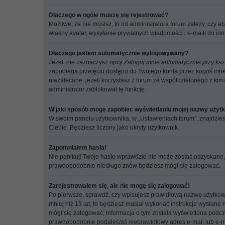
Dlaczego w ogóle muszę się rejestrować?
Możliwe, że nie musisz, to od administratora forum zależy, czy 
własny avatar, wysyłanie prywatnych wiadomości i e-maili do inn
Dlaczego jestem automatycznie wylogowywany?
Jeżeli nie zaznaczysz opcji
Zaloguj mnie automatycznie przy każ
zapobiega przejęciu dostępu do Twojego konta przez kogoś inne
niezalecane, jeżeli korzystasz z forum ze współdzielonego z kimś 
administrator zablokował tę funkcję.
W jaki sposób mogę zapobiec wyświetlaniu mojej nazwy użytk
W swoim panelu użytkownika, w „Ustawieniach forum”, znajdzie
Ciebie. Będziesz liczony jako ukryty użytkownik.
Zapomniałem hasła!
Nie panikuj! Twoje hasło wprawdzie nie może zostać odzyskane, 
prawdopodobnie niedługo znów będziesz mógł się zalogować.
Zarejestrowałem się, ale nie mogę się zalogować!
Po pierwsze, sprawdź, czy wpisujesz prawidłową nazwę użytkownika
mniej niż 13 lat, to będziesz musiał wykonać instrukcje wysłane
mógł się zalogować; informacja o tym została wyświetlona podczas
prawdopodobnie podałeś/aś nieprawidłowy adres e-mail lub e-mail