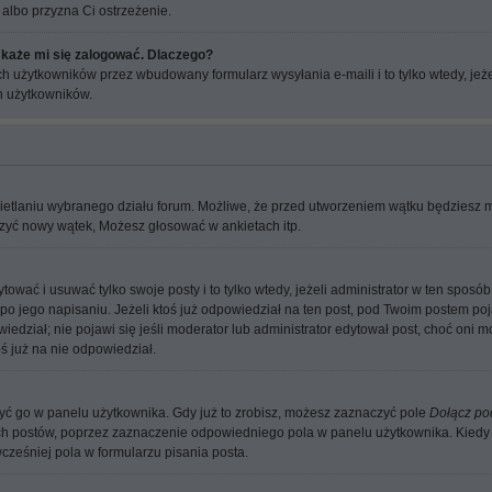
 albo przyzna Ci ostrzeżenie.
 każe mi się zalogować. Dlaczego?
 użytkowników przez wbudowany formularz wysyłania e-maili i to tylko wtedy, jeżel
 użytkowników.
wietlaniu wybranego działu forum. Możliwe, że przed utworzeniem wątku będziesz 
orzyć nowy wątek, Możesz głosować w ankietach itp.
tować i usuwać tylko swoje posty i to tylko wtedy, jeżeli administrator w ten spos
o jego napisaniu. Jeżeli ktoś już odpowiedział na ten post, pod Twoim postem pojaw
dpowiedział; nie pojawi się jeśli moderator lub administrator edytował post, choć on
ś już na nie odpowiedział.
ć go w panelu użytkownika. Gdy już to zrobisz, możesz zaznaczyć pole
Dołącz po
 postów, poprzez zaznaczenie odpowiedniego pola w panelu użytkownika. Kiedy t
eśniej pola w formularzu pisania posta.