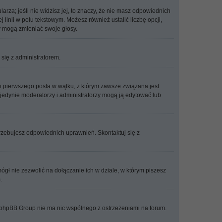
arza; jeśli nie widzisz jej, to znaczy, że nie masz odpowiednich
linii w polu tekstowym. Możesz również ustalić liczbę opcji,
y mogą zmieniać swoje głosy.
j się z administratorem.
ji pierwszego posta w wątku, z którym zawsze związana jest
, jedynie moderatorzy i administratorzy mogą ją edytować lub
trzebujesz odpowiednich uprawnień. Skontaktuj się z
gł nie zezwolić na dołączanie ich w dziale, w którym piszesz
.
 i phpBB Group nie ma nic wspólnego z ostrzeżeniami na forum.