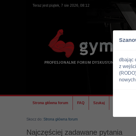
Teraz jest piątek, 7 sie 2026, 08:12
Szano
dbając 
z wejśc
(RODO) 
nowych 
Strona główna forum
FAQ
Szukaj
Ekipa
Skocz do:
Strona główna forum
Najczęściej zadawane pytania