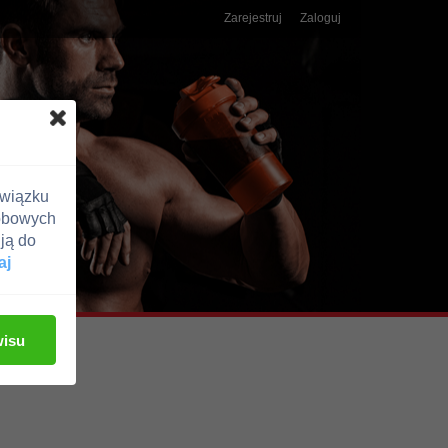
Zarejestruj
Zaloguj
związku
obowych
ją do
aj
wisu