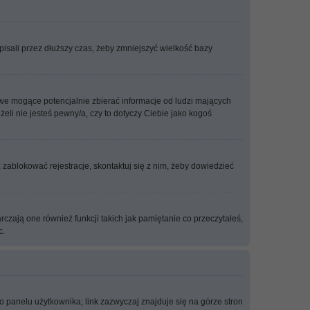
isali przez dłuższy czas, żeby zmniejszyć wielkość bazy
we mogące potencjalnie zbierać informacje od ludzi mających
eli nie jesteś pewny/a, czy to dotyczy Ciebie jako kogoś
ż zablokować rejestracje, skontaktuj się z nim, żeby dowiedzieć
zają one również funkcji takich jak pamiętanie co przeczytałeś,
c.
 panelu użytkownika; link zazwyczaj znajduje się na górze stron