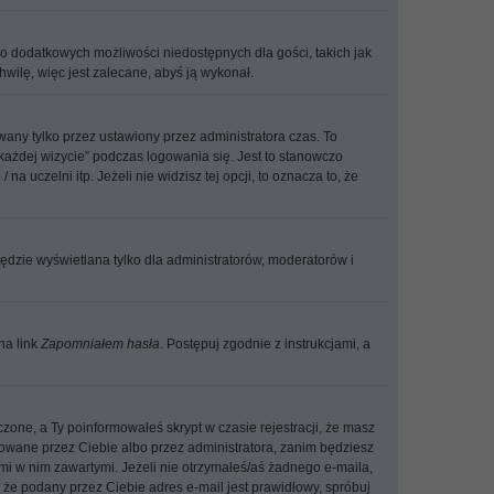
 do dodatkowych możliwości niedostępnych dla gości, takich jak
wilę, więc jest zalecane, abyś ją wykonał.
any tylko przez ustawiony przez administratora czas. To
ażdej wizycie” podczas logowania się. Jest to stanowczo
a uczelni itp. Jeżeli nie widzisz tej opcji, to oznacza to, że
ędzie wyświetlana tylko dla administratorów, moderatorów i
na link
Zapomniałem hasła
. Postępuj zgodnie z instrukcjami, a
czone, a Ty poinformowałeś skrypt w czasie rejestracji, że masz
ywowane przez Ciebie albo przez administratora, zanim będziesz
ami w nim zawartymi. Jeżeli nie otrzymałeś/aś żadnego e-maila,
 że podany przez Ciebie adres e-mail jest prawidłowy, spróbuj