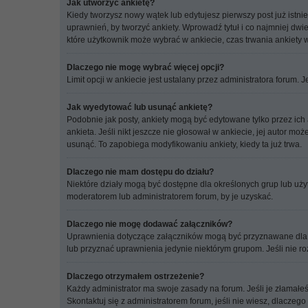
Jak utworzyć ankietę?
Kiedy tworzysz nowy wątek lub edytujesz pierwszy post już istnie
uprawnień, by tworzyć ankiety. Wprowadź tytuł i co najmniej dwie
które użytkownik może wybrać w ankiecie, czas trwania ankiety 
Dlaczego nie mogę wybrać więcej opcji?
Limit opcji w ankiecie jest ustalany przez administratora forum. J
Jak wyedytować lub usunąć ankietę?
Podobnie jak posty, ankiety mogą być edytowane tylko przez ich
ankieta. Jeśli nikt jeszcze nie głosował w ankiecie, jej autor m
usunąć. To zapobiega modyfikowaniu ankiety, kiedy ta już trwa.
Dlaczego nie mam dostępu do działu?
Niektóre działy mogą być dostępne dla określonych grup lub uży
moderatorem lub administratorem forum, by je uzyskać.
Dlaczego nie mogę dodawać załączników?
Uprawnienia dotyczące załączników mogą być przyznawane dla każ
lub przyznać uprawnienia jedynie niektórym grupom. Jeśli nie ro
Dlaczego otrzymałem ostrzeżenie?
Każdy administrator ma swoje zasady na forum. Jeśli je złamałe
Skontaktuj się z administratorem forum, jeśli nie wiesz, dlaczego