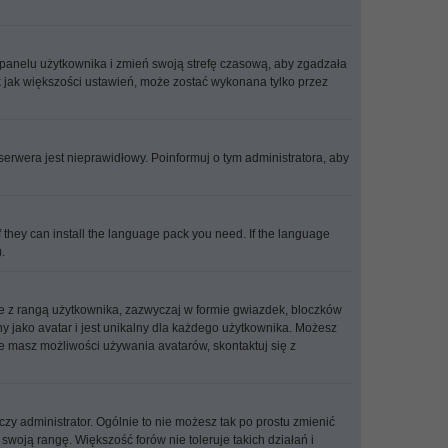
go panelu użytkownika i zmień swoją strefę czasową, aby zgadzała
 jak większości ustawień, może zostać wykonana tylko przez
 serwera jest nieprawidłowy. Poinformuj o tym administratora, aby
f they can install the language pack you need. If the language
.
ne z rangą użytkownika, zazwyczaj w formie gwiazdek, bloczków
ny jako avatar i jest unikalny dla każdego użytkownika. Możesz
e masz możliwości używania avatarów, skontaktuj się z
zy administrator. Ogólnie to nie możesz tak po prostu zmienić
swoją rangę. Większość forów nie toleruje takich działań i