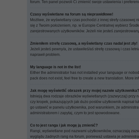
forum. Ten panel pozwoli Ci zmienić swoje ustawienia i preferenc
Czasy wyświetlane na forum są nieprawidłowe!
Możliwe, że wyświetlany czas pochodzi z innej strefy czasowej ni
się z Twoim położeniem, np. w Europie Centralnej wybierz Środ
zarejestrowanych użytkowników. Jeżeli nie jesteś zarejestrowany,
Zmieniłem strefę czasową, a wyświetlany czas nadal jest zły!
Jeżeli jesteś pewny/a, że ustawiłeś/aś strefę czasową i czas let
naprawił problem.
My language is not in the list!
Either the administrator has not installed your language or nobod
pack does not exist, feel free to create a new translation. More 
Jak mogę wyświetlić obrazek przy mojej nazwie użytkownika
Istnieją dwa rodzaje obrazków wyświetlanych (zazwyczaj) przy 
czy kropek, pokazujących jak dużo postów użytkownik napisał lub
go ustawić w panelu użytkownika, pod warunkiem, że administrat
administratorem i zapytaj, czym to jest spowodowane.
Co to jest ranga i jak mogę ją zmienić?
Rangi, wyświetlane pod nazwami użytkowników, oznaczają zazwycza
wyglądu żadnych rang na forum, ponieważ ustawia je administrator