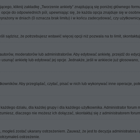
jącego, kliknij zakładkę „Tworzenie ankiety” znajdującą się poniżej głównego formul
 opcje do odpowiednich pól, upewniając się, że każda opcja znajduje się w osobnej 
wyrażony w dniach (0 oznacza brak limitu) i w końcu zadecydować, czy użytkownic
eśli sądzisz, że potrzebujesz wstawić więcej opcji niż pozwala na to limit, skontaktu
 autorów, moderatorów lub administratorów. Aby edytować ankietę, przejdź do edyc
oże usunąć ankietę lub edytować jej opcje. Jednakże, jeśli w ankiecie już głosowano
tkowników. Aby przeglądać, czytać, pisać w nich lub wykonywać inne operacje, po
dego działu, dla każdej grupy i dla każdego użytkownika. Administrator forum mó
zumiesz, dlaczego nie możesz ich dołączać, skontaktuj się z administratorem forum
ś, mogłeś zostać ukarany ostrzeżeniem. Zauważ, że jest to decyzja administratora
 otrzymałeś ostrzeżenie.