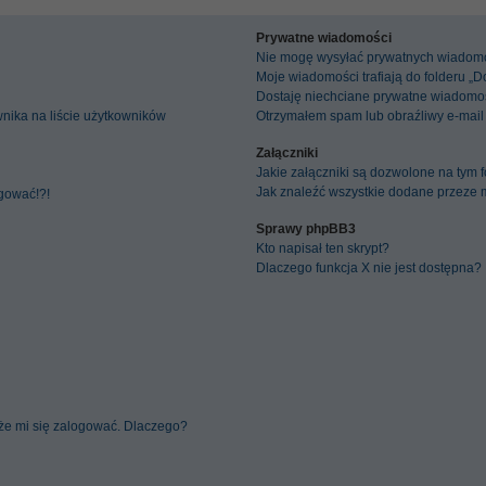
Prywatne wiadomości
Nie mogę wysyłać prywatnych wiadomo
Moje wiadomości trafiają do folderu „
Dostaję niechciane prywatne wiadomoś
nika na liście użytkowników
Otrzymałem spam lub obraźliwy e-mail
Załączniki
Jakie załączniki są dozwolone na tym 
Jak znaleźć wszystkie dodane przeze m
ogować!?!
Sprawy phpBB3
Kto napisał ten skrypt?
Dlaczego funkcja X nie jest dostępna?
że mi się zalogować. Dlaczego?