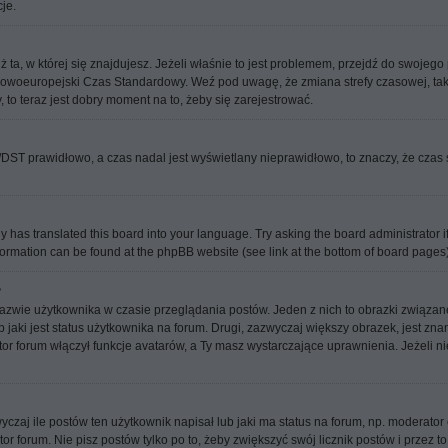
je.
ż ta, w której się znajdujesz. Jeżeli właśnie to jest problemem, przejdź do swoje
kowoeuropejski Czas Standardowy. Weź pod uwagę, że zmiana strefy czasowej, tak
 to teraz jest dobry moment na to, żeby się zarejestrować.
ni/DST prawidłowo, a czas nadal jest wyświetlany nieprawidłowo, to znaczy, że czas
y has translated this board into your language. Try asking the board administrator i
information can be found at the phpBB website (see link at the bottom of board pages)
?
nazwie użytkownika w czasie przeglądania postów. Jeden z nich to obrazki związa
 jaki jest status użytkownika na forum. Drugi, zazwyczaj większy obrazek, jest zna
or forum włączył funkcje avatarów, a Ty masz wystarczające uprawnienia. Jeżeli ni
j ile postów ten użytkownik napisał lub jaki ma status na forum, np. moderator c
 forum. Nie pisz postów tylko po to, żeby zwiększyć swój licznik postów i przez to 