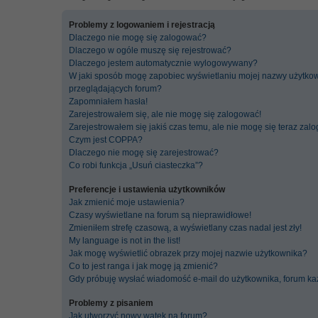
Problemy z logowaniem i rejestracją
Dlaczego nie mogę się zalogować?
Dlaczego w ogóle muszę się rejestrować?
Dlaczego jestem automatycznie wylogowywany?
W jaki sposób mogę zapobiec wyświetlaniu mojej nazwy użytkow
przeglądających forum?
Zapomniałem hasła!
Zarejestrowałem się, ale nie mogę się zalogować!
Zarejestrowałem się jakiś czas temu, ale nie mogę się teraz zal
Czym jest COPPA?
Dlaczego nie mogę się zarejestrować?
Co robi funkcja „Usuń ciasteczka”?
Preferencje i ustawienia użytkowników
Jak zmienić moje ustawienia?
Czasy wyświetlane na forum są nieprawidłowe!
Zmieniłem strefę czasową, a wyświetlany czas nadal jest zły!
My language is not in the list!
Jak mogę wyświetlić obrazek przy mojej nazwie użytkownika?
Co to jest ranga i jak mogę ją zmienić?
Gdy próbuję wysłać wiadomość e-mail do użytkownika, forum ka
Problemy z pisaniem
Jak utworzyć nowy wątek na forum?