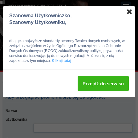
Teraz jest sobota, 8 sie 2026, 15:14
Szanowna Użytkowniczko,
Szanowny Użytkowniku,
dbając o najwyższe standardy ochrony Twoich danych osobowych, w
związku z wejściem w życie Ogólnego Rozporządzenia o Ochronie
Danych Osobowych (RODO) zaktualizowaliśmy politykę prywatności
serwisu dostosowując ją do nowych regulacji. Możesz się z nią
zapoznać w tym miejscu:
Kliknij tutaj
Skocz do:
Strona główna forum
Przejdź do serwisu
Aby przeglądać profile musisz się zalogować.
Nazwa
użytkownika: