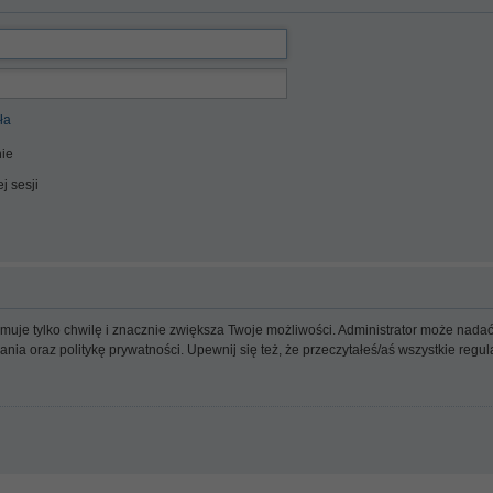
ła
ie
j sesji
ajmuje tylko chwilę i znacznie zwiększa Twoje możliwości. Administrator może n
wania oraz politykę prywatności. Upewnij się też, że przeczytałeś/aś wszystkie reg