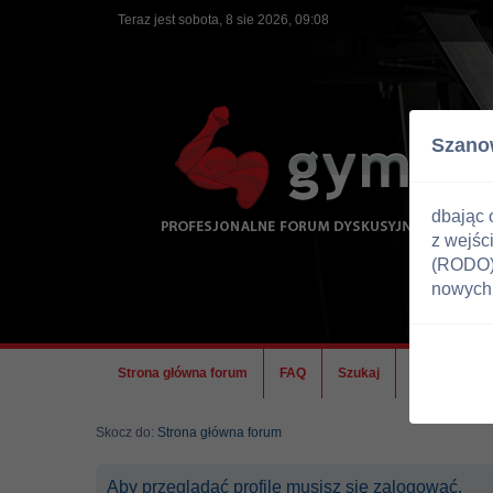
Teraz jest sobota, 8 sie 2026, 09:08
Szano
dbając 
z wejśc
(RODO) 
nowych 
Strona główna forum
FAQ
Szukaj
Ekipa
Skocz do:
Strona główna forum
Aby przeglądać profile musisz się zalogować.