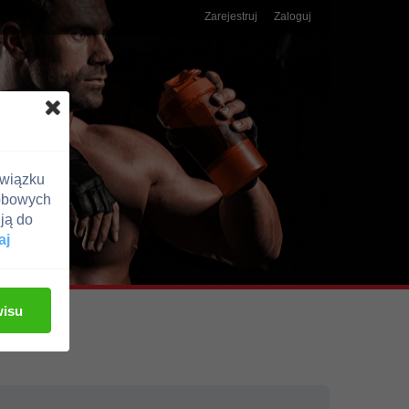
Zarejestruj
Zaloguj
związku
obowych
ją do
aj
wisu