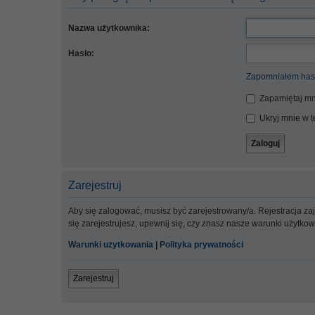
Nazwa użytkownika:
Hasło:
Zapomniałem has
Zapamiętaj mn
Ukryj mnie w te
Zarejestruj
Aby się zalogować, musisz być zarejestrowany/a. Rejestracja z
się zarejestrujesz, upewnij się, czy znasz nasze warunki użytko
Warunki użytkowania
|
Polityka prywatności
Zarejestruj