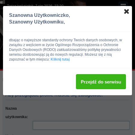
Teraz jest piątek, 7 sie 2026, 23:20
Szanowna Użytkowniczko,
Szanowny Użytkowniku,
dbając o najwyższe standardy ochrony Twoich danych osobowych, w
związku z wejściem w życie Ogólnego Rozporządzenia o Ochronie
Danych Osobowych (RODO) zaktualizowaliśmy politykę prywatności
serwisu dostosowując ją do nowych regulacji. Możesz się z nią
zapoznać w tym miejscu:
Kliknij tutaj
Skocz do:
Strona główna forum
Przejdź do serwisu
Aby przeglądać profile musisz się zalogować.
Nazwa
użytkownika: