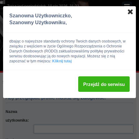
Teraz jest poniedziałek, 10 sie 2026, 21:22
Szanowna Użytkowniczko,
Szanowny Użytkowniku,
dbając o najwyższe standardy ochrony Twoich danych osobowych, w
związku z wejściem w życie Ogólnego Rozporządzenia o Ochronie
Danych Osobowych (RODO) zaktualizowaliśmy politykę prywatności
serwisu dostosowując ją do nowych regulacji. Możesz się z nią
zapoznać w tym miejscu:
Kliknij tutaj
Skocz do:
Strona główna forum
Przejdź do serwisu
Aby przeglądać profile musisz się zalogować.
Nazwa
użytkownika: