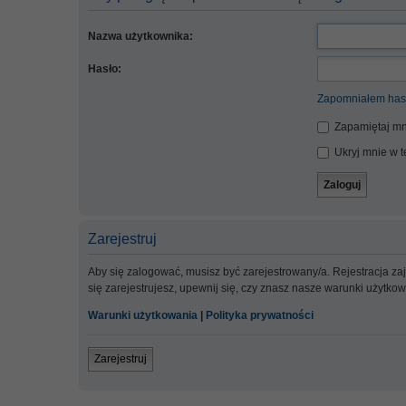
Nazwa użytkownika:
Hasło:
Zapomniałem has
Zapamiętaj mn
Ukryj mnie w te
Zarejestruj
Aby się zalogować, musisz być zarejestrowany/a. Rejestracja z
się zarejestrujesz, upewnij się, czy znasz nasze warunki użytko
Warunki użytkowania
|
Polityka prywatności
Zarejestruj