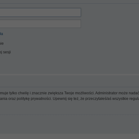
ła
ie
j sesji
ajmuje tylko chwilę i znacznie zwiększa Twoje możliwości. Administrator może n
wania oraz politykę prywatności. Upewnij się też, że przeczytałeś/aś wszystkie reg