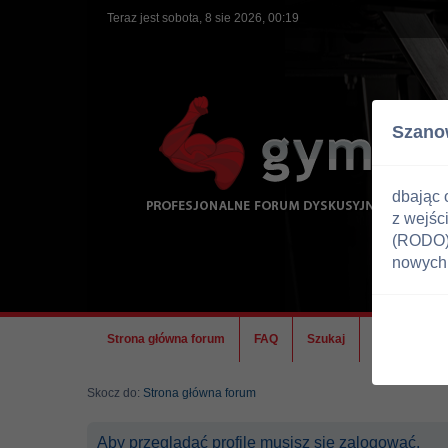
Teraz jest sobota, 8 sie 2026, 00:19
Szano
dbając 
z wejśc
(RODO) 
nowych 
Strona główna forum
FAQ
Szukaj
Ekipa
Skocz do:
Strona główna forum
Aby przeglądać profile musisz się zalogować.