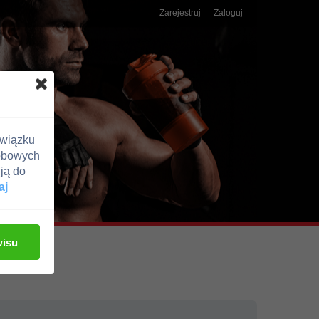
Zarejestruj
Zaloguj
związku
obowych
ją do
aj
wisu