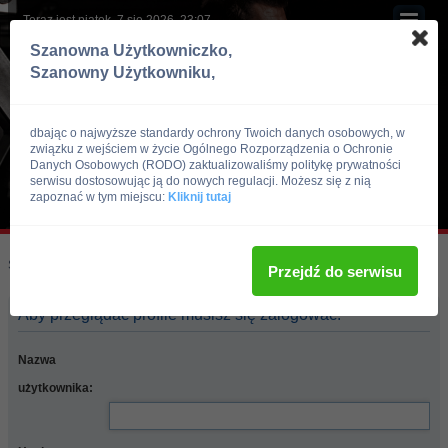
Teraz jest piątek, 7 sie 2026, 23:07
Szanowna Użytkowniczko,
Szanowny Użytkowniku,
dbając o najwyższe standardy ochrony Twoich danych osobowych, w
związku z wejściem w życie Ogólnego Rozporządzenia o Ochronie
Danych Osobowych (RODO) zaktualizowaliśmy politykę prywatności
serwisu dostosowując ją do nowych regulacji. Możesz się z nią
zapoznać w tym miejscu:
Kliknij tutaj
Skocz do:
Strona główna forum
Przejdź do serwisu
Aby przeglądać profile musisz się zalogować.
Nazwa
użytkownika: