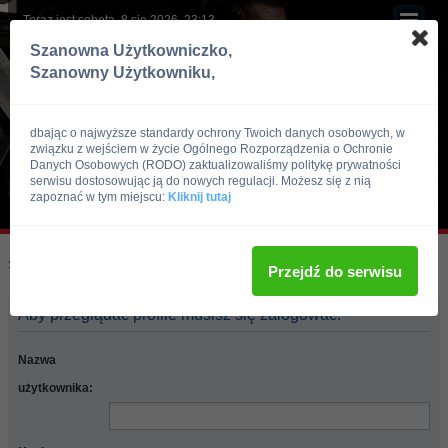
Teraz jest sobota, 8 sie 2026, 23:13
Szanowna Użytkowniczko,
Szanowny Użytkowniku,
dbając o najwyższe standardy ochrony Twoich danych osobowych, w
związku z wejściem w życie Ogólnego Rozporządzenia o Ochronie
Danych Osobowych (RODO) zaktualizowaliśmy politykę prywatności
serwisu dostosowując ją do nowych regulacji. Możesz się z nią
zapoznać w tym miejscu:
Kliknij tutaj
Skocz do:
Strona główna forum
Przejdź do serwisu
Aby przeglądać profile musisz się zalogować.
Nazwa
użytkownika: