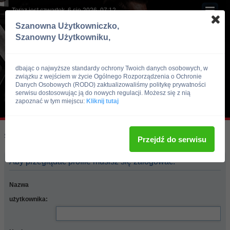
Teraz jest czwartek, 6 sie 2026, 07:12
Szanowna Użytkowniczko,
Szanowny Użytkowniku,
dbając o najwyższe standardy ochrony Twoich danych osobowych, w
związku z wejściem w życie Ogólnego Rozporządzenia o Ochronie
Danych Osobowych (RODO) zaktualizowaliśmy politykę prywatności
serwisu dostosowując ją do nowych regulacji. Możesz się z nią
zapoznać w tym miejscu:
Kliknij tutaj
Skocz do:
Strona główna forum
Przejdź do serwisu
Aby przeglądać profile musisz się zalogować.
Nazwa
użytkownika: