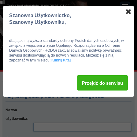
Teraz jest niedziela, 9 sie 2026, 01:07
Szanowna Użytkowniczko,
Szanowny Użytkowniku,
dbając o najwyższe standardy ochrony Twoich danych osobowych, w
związku z wejściem w życie Ogólnego Rozporządzenia o Ochronie
Danych Osobowych (RODO) zaktualizowaliśmy politykę prywatności
serwisu dostosowując ją do nowych regulacji. Możesz się z nią
zapoznać w tym miejscu:
Kliknij tutaj
Skocz do:
Strona główna forum
Przejdź do serwisu
Aby przeglądać profile musisz się zalogować.
Nazwa
użytkownika: