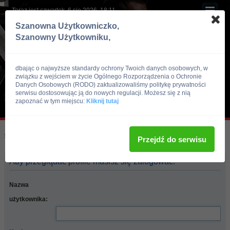
Teraz jest czwartek, 6 sie 2026, 18:11
Szanowna Użytkowniczko,
Szanowny Użytkowniku,
dbając o najwyższe standardy ochrony Twoich danych osobowych, w
związku z wejściem w życie Ogólnego Rozporządzenia o Ochronie
Danych Osobowych (RODO) zaktualizowaliśmy politykę prywatności
serwisu dostosowując ją do nowych regulacji. Możesz się z nią
zapoznać w tym miejscu:
Kliknij tutaj
Skocz do:
Strona główna forum
Przejdź do serwisu
Aby przeglądać profile musisz się zalogować.
Nazwa
użytkownika: