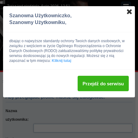
Teraz jest niedziela, 9 sie 2026, 12:51
Szanowna Użytkowniczko,
Szanowny Użytkowniku,
dbając o najwyższe standardy ochrony Twoich danych osobowych, w
związku z wejściem w życie Ogólnego Rozporządzenia o Ochronie
Danych Osobowych (RODO) zaktualizowaliśmy politykę prywatności
serwisu dostosowując ją do nowych regulacji. Możesz się z nią
zapoznać w tym miejscu:
Kliknij tutaj
Skocz do:
Strona główna forum
Przejdź do serwisu
Aby przeglądać profile musisz się zalogować.
Nazwa
użytkownika: