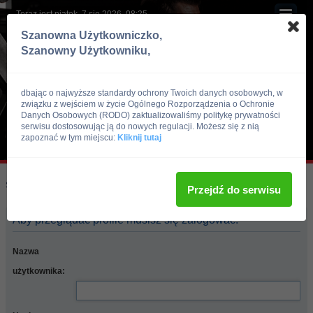
Teraz jest piątek, 7 sie 2026, 08:25
Szanowna Użytkowniczko,
Szanowny Użytkowniku,
dbając o najwyższe standardy ochrony Twoich danych osobowych, w
związku z wejściem w życie Ogólnego Rozporządzenia o Ochronie
Danych Osobowych (RODO) zaktualizowaliśmy politykę prywatności
serwisu dostosowując ją do nowych regulacji. Możesz się z nią
zapoznać w tym miejscu:
Kliknij tutaj
Skocz do:
Strona główna forum
Przejdź do serwisu
Aby przeglądać profile musisz się zalogować.
Nazwa
użytkownika: