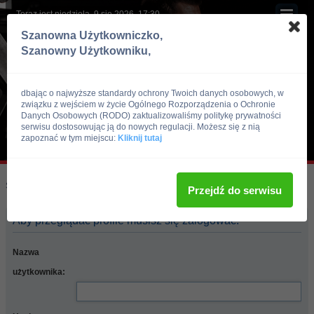
Teraz jest niedziela, 9 sie 2026, 17:30
Szanowna Użytkowniczko,
Szanowny Użytkowniku,
dbając o najwyższe standardy ochrony Twoich danych osobowych, w
związku z wejściem w życie Ogólnego Rozporządzenia o Ochronie
Danych Osobowych (RODO) zaktualizowaliśmy politykę prywatności
serwisu dostosowując ją do nowych regulacji. Możesz się z nią
zapoznać w tym miejscu:
Kliknij tutaj
Skocz do:
Strona główna forum
Przejdź do serwisu
Aby przeglądać profile musisz się zalogować.
Nazwa
użytkownika: