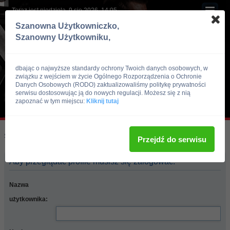
Teraz jest niedziela, 9 sie 2026, 14:05
Szanowna Użytkowniczko,
Szanowny Użytkowniku,
dbając o najwyższe standardy ochrony Twoich danych osobowych, w
związku z wejściem w życie Ogólnego Rozporządzenia o Ochronie
Danych Osobowych (RODO) zaktualizowaliśmy politykę prywatności
serwisu dostosowując ją do nowych regulacji. Możesz się z nią
zapoznać w tym miejscu:
Kliknij tutaj
Skocz do:
Strona główna forum
Przejdź do serwisu
Aby przeglądać profile musisz się zalogować.
Nazwa
użytkownika: