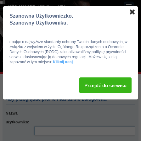
Teraz jest piątek, 7 sie 2026, 23:50
Szanowna Użytkowniczko,
Szanowny Użytkowniku,
dbając o najwyższe standardy ochrony Twoich danych osobowych, w
związku z wejściem w życie Ogólnego Rozporządzenia o Ochronie
Danych Osobowych (RODO) zaktualizowaliśmy politykę prywatności
serwisu dostosowując ją do nowych regulacji. Możesz się z nią
zapoznać w tym miejscu:
Kliknij tutaj
Skocz do:
Strona główna forum
Przejdź do serwisu
Aby przeglądać profile musisz się zalogować.
Nazwa
użytkownika: