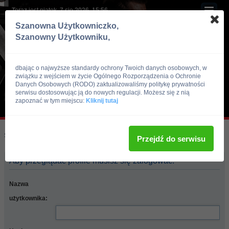
Teraz jest piątek, 7 sie 2026, 15:56
Szanowna Użytkowniczko,
Szanowny Użytkowniku,
dbając o najwyższe standardy ochrony Twoich danych osobowych, w
związku z wejściem w życie Ogólnego Rozporządzenia o Ochronie
Danych Osobowych (RODO) zaktualizowaliśmy politykę prywatności
serwisu dostosowując ją do nowych regulacji. Możesz się z nią
zapoznać w tym miejscu:
Kliknij tutaj
Skocz do:
Strona główna forum
Przejdź do serwisu
Aby przeglądać profile musisz się zalogować.
Nazwa
użytkownika: