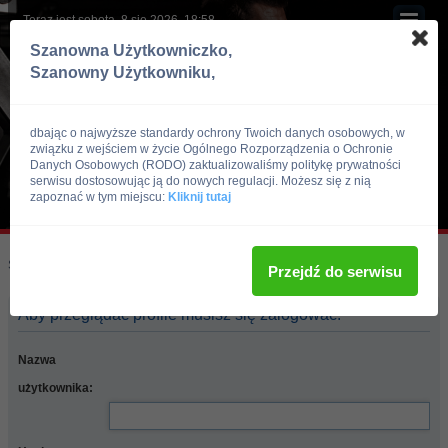
Teraz jest sobota, 8 sie 2026, 18:58
Szanowna Użytkowniczko,
Szanowny Użytkowniku,
dbając o najwyższe standardy ochrony Twoich danych osobowych, w
związku z wejściem w życie Ogólnego Rozporządzenia o Ochronie
Danych Osobowych (RODO) zaktualizowaliśmy politykę prywatności
serwisu dostosowując ją do nowych regulacji. Możesz się z nią
zapoznać w tym miejscu:
Kliknij tutaj
Skocz do:
Strona główna forum
Przejdź do serwisu
Aby przeglądać profile musisz się zalogować.
Nazwa
użytkownika: