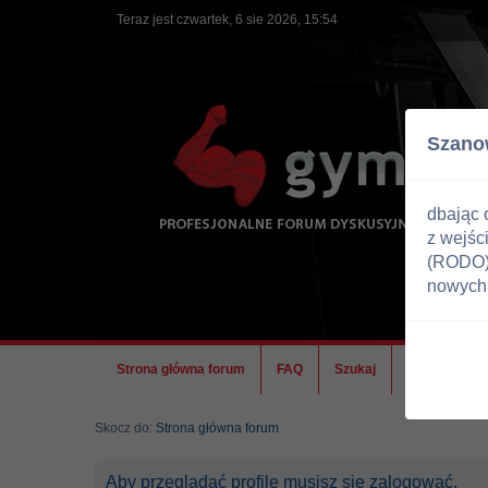
Teraz jest czwartek, 6 sie 2026, 15:54
Szano
dbając 
z wejśc
(RODO) 
nowych 
Strona główna forum
FAQ
Szukaj
Ekipa
Skocz do:
Strona główna forum
Aby przeglądać profile musisz się zalogować.