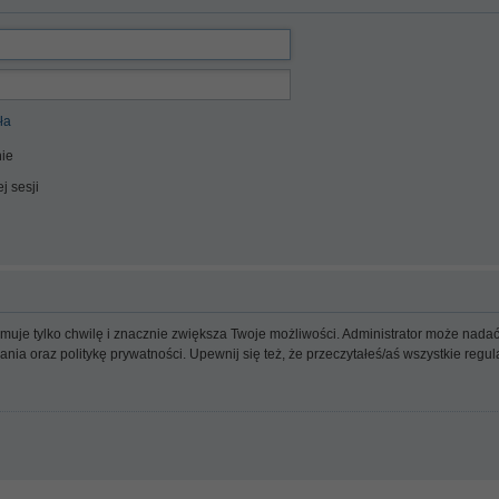
ła
ie
j sesji
ajmuje tylko chwilę i znacznie zwiększa Twoje możliwości. Administrator może n
wania oraz politykę prywatności. Upewnij się też, że przeczytałeś/aś wszystkie reg