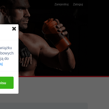
Zarejestruj
Zaloguj
związku
obowych
ją do
aj
wisu