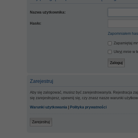
Nazwa użytkownika:
Hasło:
Zapomniałem has
Zapamiętaj mn
Ukryj mnie w te
Zarejestruj
Aby się zalogować, musisz być zarejestrowany/a. Rejestracja z
się zarejestrujesz, upewnij się, czy znasz nasze warunki użytko
Warunki użytkowania
|
Polityka prywatności
Zarejestruj