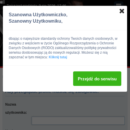
Teraz jest niedziela, 9 sie 2026, 17:46
Szanowna Użytkowniczko,
Szanowny Użytkowniku,
dbając o najwyższe standardy ochrony Twoich danych osobowych, w
związku z wejściem w życie Ogólnego Rozporządzenia o Ochronie
Danych Osobowych (RODO) zaktualizowaliśmy politykę prywatności
serwisu dostosowując ją do nowych regulacji. Możesz się z nią
zapoznać w tym miejscu:
Kliknij tutaj
Skocz do:
Strona główna forum
Przejdź do serwisu
Aby przeglądać profile musisz się zalogować.
Nazwa
użytkownika: