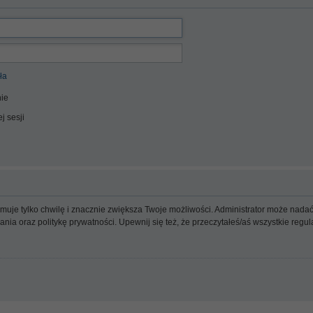
ła
ie
j sesji
ajmuje tylko chwilę i znacznie zwiększa Twoje możliwości. Administrator może n
wania oraz politykę prywatności. Upewnij się też, że przeczytałeś/aś wszystkie reg