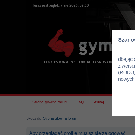
Teraz jest piątek, 7 sie 2026, 09:10
Szano
dbając 
z wejśc
(RODO) 
nowych 
Strona główna forum
FAQ
Szukaj
Ekipa
Skocz do:
Strona główna forum
Aby przeglądać profile musisz się zalogować.