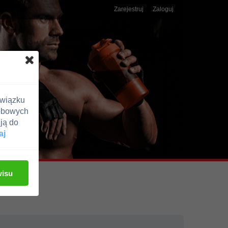
Zarejestruj
Zaloguj
związku
obowych
ją do
aj
wisu