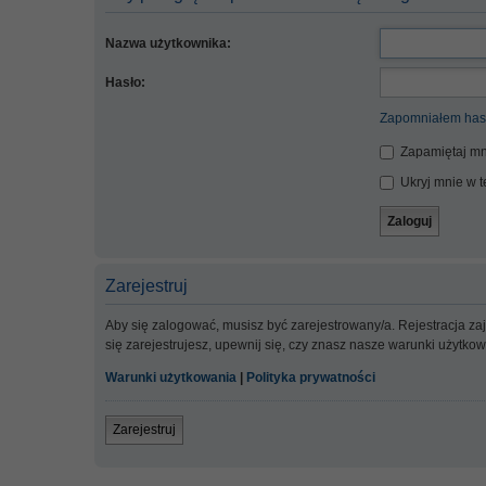
Nazwa użytkownika:
Hasło:
Zapomniałem has
Zapamiętaj mn
Ukryj mnie w te
Zarejestruj
Aby się zalogować, musisz być zarejestrowany/a. Rejestracja z
się zarejestrujesz, upewnij się, czy znasz nasze warunki użytko
Warunki użytkowania
|
Polityka prywatności
Zarejestruj