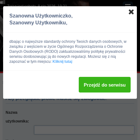
Teraz jest sobota, 8 sie 2026, 19:21
Szanowna Użytkowniczko,
Szanowny Użytkowniku,
dbając o najwyższe standardy ochrony Twoich danych osobowych, w
związku z wejściem w życie Ogólnego Rozporządzenia o Ochronie
Danych Osobowych (RODO) zaktualizowaliśmy politykę prywatności
serwisu dostosowując ją do nowych regulacji. Możesz się z nią
zapoznać w tym miejscu:
Kliknij tutaj
Skocz do:
Strona główna forum
Przejdź do serwisu
Aby przeglądać profile musisz się zalogować.
Nazwa
użytkownika: