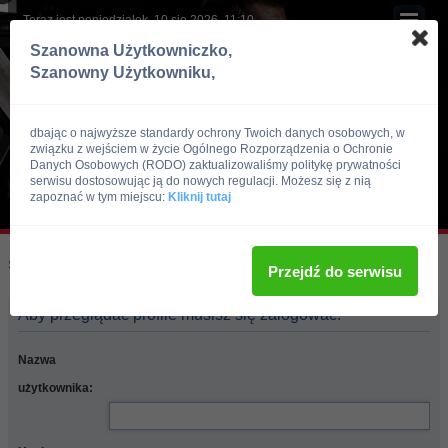
Teraz jest poniedziałek, 10 sie 2026, 11:10
Szanowna Użytkowniczko,
Szanowny Użytkowniku,
dbając o najwyższe standardy ochrony Twoich danych osobowych, w
związku z wejściem w życie Ogólnego Rozporządzenia o Ochronie
Danych Osobowych (RODO) zaktualizowaliśmy politykę prywatności
serwisu dostosowując ją do nowych regulacji. Możesz się z nią
zapoznać w tym miejscu:
Kliknij tutaj
Skocz do:
Strona główna forum
Przejdź do serwisu
Aby przeglądać profile musisz się zalogować.
Nazwa
użytkownika: