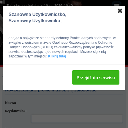
Teraz jest poniedziałek, 10 sie 2026, 10:40
Szanowna Użytkowniczko,
Szanowny Użytkowniku,
dbając o najwyższe standardy ochrony Twoich danych osobowych, w
związku z wejściem w życie Ogólnego Rozporządzenia o Ochronie
Danych Osobowych (RODO) zaktualizowaliśmy politykę prywatności
serwisu dostosowując ją do nowych regulacji. Możesz się z nią
zapoznać w tym miejscu:
Kliknij tutaj
Skocz do:
Strona główna forum
Przejdź do serwisu
Aby przeglądać profile musisz się zalogować.
Nazwa
użytkownika: