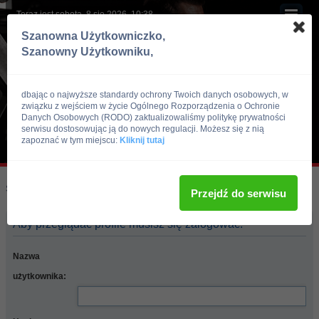
Teraz jest sobota, 8 sie 2026, 10:38
Szanowna Użytkowniczko,
Szanowny Użytkowniku,
dbając o najwyższe standardy ochrony Twoich danych osobowych, w
związku z wejściem w życie Ogólnego Rozporządzenia o Ochronie
Danych Osobowych (RODO) zaktualizowaliśmy politykę prywatności
serwisu dostosowując ją do nowych regulacji. Możesz się z nią
zapoznać w tym miejscu:
Kliknij tutaj
Skocz do:
Strona główna forum
Przejdź do serwisu
Aby przeglądać profile musisz się zalogować.
Nazwa
użytkownika: