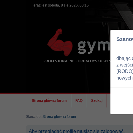
Teraz jest sobota, 8 sie 2026, 00:15
Szano
dbając 
z wejśc
(RODO) 
nowych 
Strona główna forum
FAQ
Szukaj
Ekipa
Skocz do:
Strona główna forum
Aby przeglądać profile musisz się zalogować.