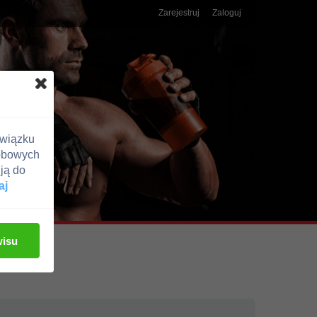
Zarejestruj
Zaloguj
związku
obowych
ją do
aj
wisu