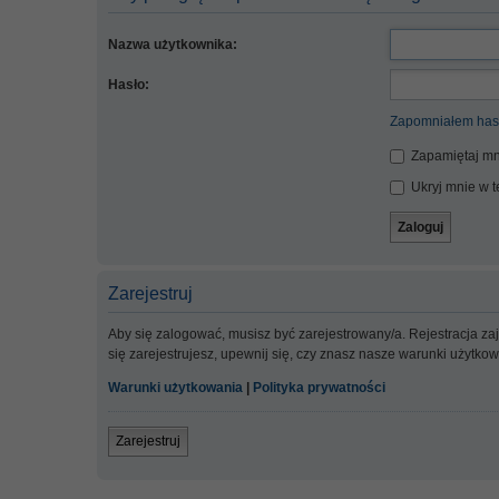
Nazwa użytkownika:
Hasło:
Zapomniałem has
Zapamiętaj mn
Ukryj mnie w te
Zarejestruj
Aby się zalogować, musisz być zarejestrowany/a. Rejestracja z
się zarejestrujesz, upewnij się, czy znasz nasze warunki użytko
Warunki użytkowania
|
Polityka prywatności
Zarejestruj