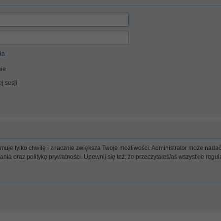
ła
ie
j sesji
ajmuje tylko chwilę i znacznie zwiększa Twoje możliwości. Administrator może n
wania oraz politykę prywatności. Upewnij się też, że przeczytałeś/aś wszystkie reg