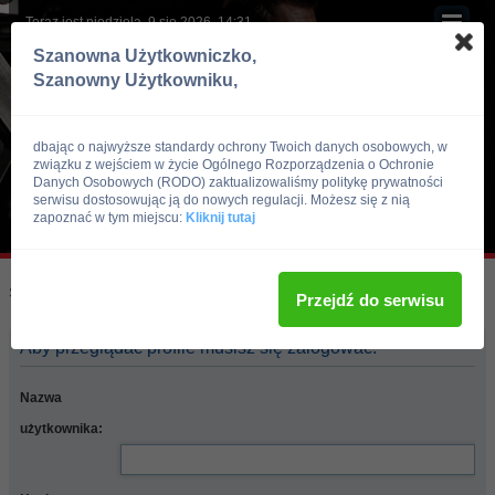
Teraz jest niedziela, 9 sie 2026, 14:31
Szanowna Użytkowniczko,
Szanowny Użytkowniku,
dbając o najwyższe standardy ochrony Twoich danych osobowych, w
związku z wejściem w życie Ogólnego Rozporządzenia o Ochronie
Danych Osobowych (RODO) zaktualizowaliśmy politykę prywatności
serwisu dostosowując ją do nowych regulacji. Możesz się z nią
zapoznać w tym miejscu:
Kliknij tutaj
Skocz do:
Strona główna forum
Przejdź do serwisu
Aby przeglądać profile musisz się zalogować.
Nazwa
użytkownika: