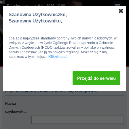
Teraz jest czwartek, 6 sie 2026, 10:00
Szanowna Użytkowniczko,
Szanowny Użytkowniku,
dbając o najwyższe standardy ochrony Twoich danych osobowych, w
związku z wejściem w życie Ogólnego Rozporządzenia o Ochronie
Danych Osobowych (RODO) zaktualizowaliśmy politykę prywatności
serwisu dostosowując ją do nowych regulacji. Możesz się z nią
zapoznać w tym miejscu:
Kliknij tutaj
Skocz do:
Strona główna forum
Przejdź do serwisu
Aby przeglądać profile musisz się zalogować.
Nazwa
użytkownika: