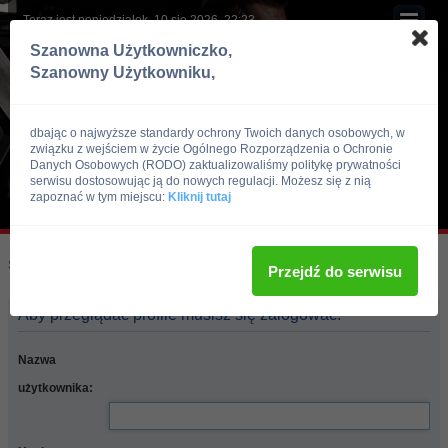
Teraz jest poniedziałek, 10 sie 2026, 22:23
Szanowna Użytkowniczko,
Szanowny Użytkowniku,
dbając o najwyższe standardy ochrony Twoich danych osobowych, w
związku z wejściem w życie Ogólnego Rozporządzenia o Ochronie
Danych Osobowych (RODO) zaktualizowaliśmy politykę prywatności
serwisu dostosowując ją do nowych regulacji. Możesz się z nią
zapoznać w tym miejscu:
Kliknij tutaj
Skocz do:
Strona główna forum
Przejdź do serwisu
Aby przeglądać profile musisz się zalogować.
Nazwa
użytkownika: