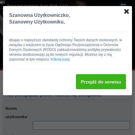
Teraz jest niedziela, 9 sie 2026, 17:11
Szanowna Użytkowniczko,
Szanowny Użytkowniku,
dbając o najwyższe standardy ochrony Twoich danych osobowych, w
związku z wejściem w życie Ogólnego Rozporządzenia o Ochronie
Danych Osobowych (RODO) zaktualizowaliśmy politykę prywatności
serwisu dostosowując ją do nowych regulacji. Możesz się z nią
zapoznać w tym miejscu:
Kliknij tutaj
Skocz do:
Strona główna forum
Przejdź do serwisu
Aby przeglądać profile musisz się zalogować.
Nazwa
użytkownika: