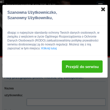
Teraz jest czwartek, 6 sie 2026, 15:34
Szanowna Użytkowniczko,
Szanowny Użytkowniku,
dbając o najwyższe standardy ochrony Twoich danych osobowych, w
związku z wejściem w życie Ogólnego Rozporządzenia o Ochronie
Danych Osobowych (RODO) zaktualizowaliśmy politykę prywatności
serwisu dostosowując ją do nowych regulacji. Możesz się z nią
zapoznać w tym miejscu:
Kliknij tutaj
Skocz do:
Strona główna forum
Przejdź do serwisu
Aby przeglądać profile musisz się zalogować.
Nazwa
użytkownika: