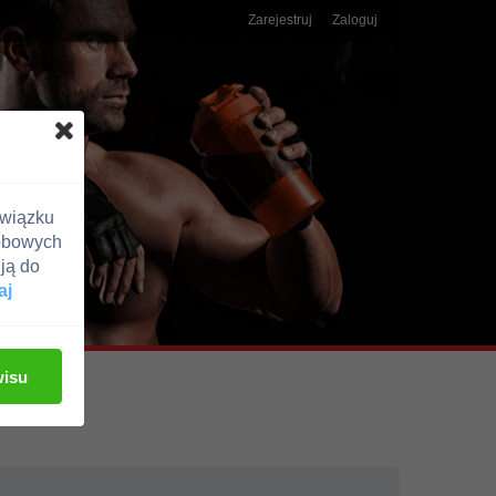
Zarejestruj
Zaloguj
związku
obowych
ją do
aj
wisu