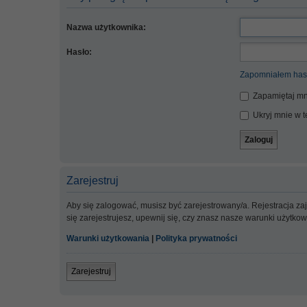
Nazwa użytkownika:
Hasło:
Zapomniałem has
Zapamiętaj mn
Ukryj mnie w te
Zarejestruj
Aby się zalogować, musisz być zarejestrowany/a. Rejestracja z
się zarejestrujesz, upewnij się, czy znasz nasze warunki użytko
Warunki użytkowania
|
Polityka prywatności
Zarejestruj