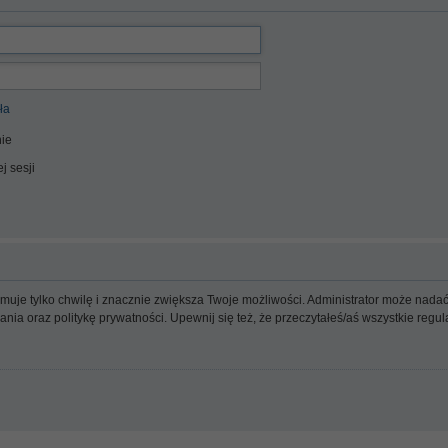
ła
ie
j sesji
ajmuje tylko chwilę i znacznie zwiększa Twoje możliwości. Administrator może n
wania oraz politykę prywatności. Upewnij się też, że przeczytałeś/aś wszystkie reg