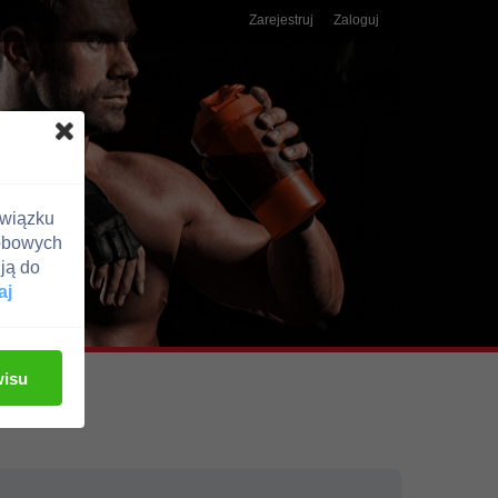
Zarejestruj
Zaloguj
związku
obowych
ją do
aj
wisu