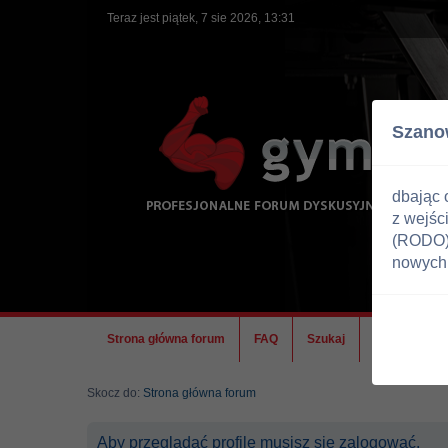
Teraz jest piątek, 7 sie 2026, 13:31
Szano
dbając 
z wejśc
(RODO) 
nowych 
Strona główna forum
FAQ
Szukaj
Ekipa
Skocz do:
Strona główna forum
Aby przeglądać profile musisz się zalogować.