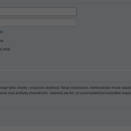
ła
ie
j sesji
ajmuje tylko chwilę i znacznie zwiększa Twoje możliwości. Administrator może n
wania oraz politykę prywatności. Upewnij się też, że przeczytałeś/aś wszystkie reg