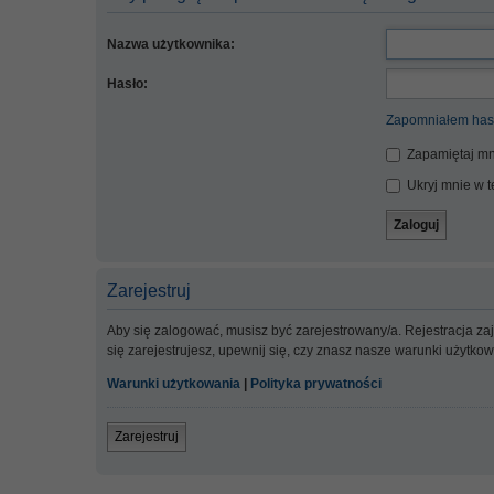
Nazwa użytkownika:
Hasło:
Zapomniałem has
Zapamiętaj mn
Ukryj mnie w te
Zarejestruj
Aby się zalogować, musisz być zarejestrowany/a. Rejestracja z
się zarejestrujesz, upewnij się, czy znasz nasze warunki użytko
Warunki użytkowania
|
Polityka prywatności
Zarejestruj