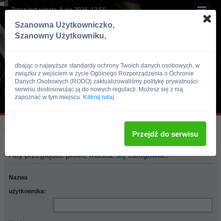
Teraz jest sobota, 8 sie 2026, 12:55
Szanowna Użytkowniczko,
Szanowny Użytkowniku,
dbając o najwyższe standardy ochrony Twoich danych osobowych, w
związku z wejściem w życie Ogólnego Rozporządzenia o Ochronie
Danych Osobowych (RODO) zaktualizowaliśmy politykę prywatności
serwisu dostosowując ją do nowych regulacji. Możesz się z nią
zapoznać w tym miejscu:
Kliknij tutaj
Skocz do:
Strona główna forum
Przejdź do serwisu
Aby przeglądać profile musisz się zalogować.
Nazwa
użytkownika: