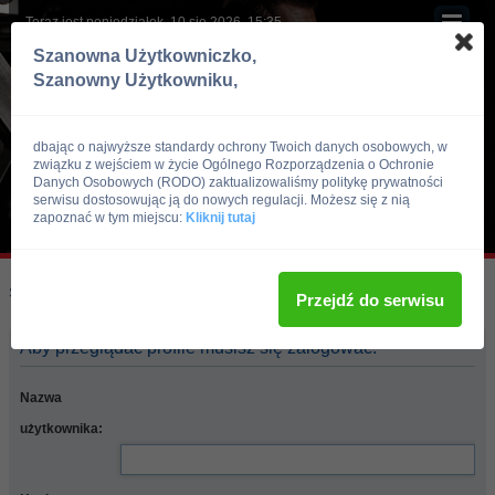
Teraz jest poniedziałek, 10 sie 2026, 15:35
Szanowna Użytkowniczko,
Szanowny Użytkowniku,
dbając o najwyższe standardy ochrony Twoich danych osobowych, w
związku z wejściem w życie Ogólnego Rozporządzenia o Ochronie
Danych Osobowych (RODO) zaktualizowaliśmy politykę prywatności
serwisu dostosowując ją do nowych regulacji. Możesz się z nią
zapoznać w tym miejscu:
Kliknij tutaj
Skocz do:
Strona główna forum
Przejdź do serwisu
Aby przeglądać profile musisz się zalogować.
Nazwa
użytkownika: