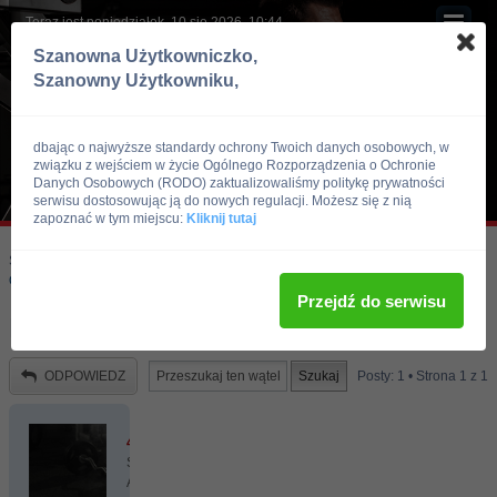
Teraz jest poniedziałek, 10 sie 2026, 10:44
Szanowna Użytkowniczko,
Szanowny Użytkowniku,
dbając o najwyższe standardy ochrony Twoich danych osobowych, w
związku z wejściem w życie Ogólnego Rozporządzenia o Ochronie
Danych Osobowych (RODO) zaktualizowaliśmy politykę prywatności
serwisu dostosowując ją do nowych regulacji. Możesz się z nią
zapoznać w tym miejscu:
Kliknij tutaj
Skocz do:
Strona główna forum
Kulturystyka i Fitness
Odżywki i suplementy
Przejdź do serwisu
Berrator - forum i prawdziwe opinie
ODPOWIEDZ
Posty: 1 • Strona
1
z
1
4gym
Site
Admin