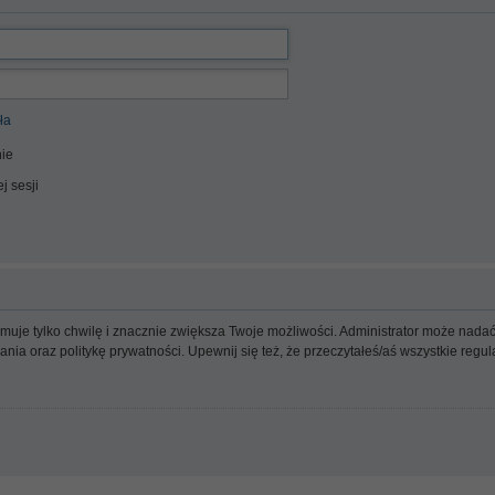
ła
ie
j sesji
ajmuje tylko chwilę i znacznie zwiększa Twoje możliwości. Administrator może n
wania oraz politykę prywatności. Upewnij się też, że przeczytałeś/aś wszystkie reg