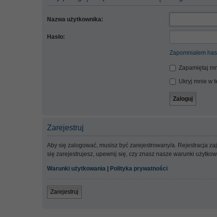
Nazwa użytkownika:
Hasło:
Zapomniałem has
Zapamiętaj mn
Ukryj mnie w te
Zarejestruj
Aby się zalogować, musisz być zarejestrowany/a. Rejestracja z
się zarejestrujesz, upewnij się, czy znasz nasze warunki użytko
Warunki użytkowania
|
Polityka prywatności
Zarejestruj