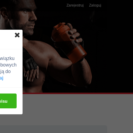
Zarejestruj
Zaloguj
związku
obowych
ją do
aj
wisu