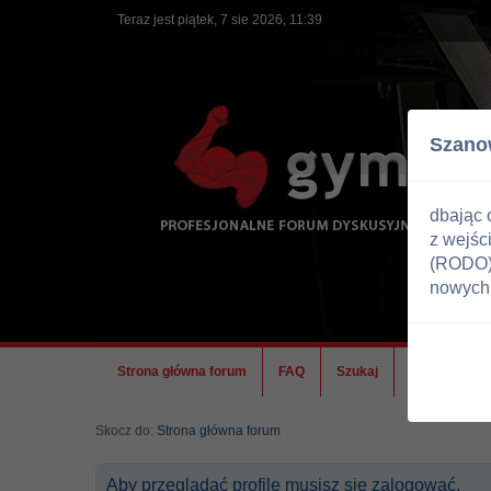
Teraz jest piątek, 7 sie 2026, 11:39
Szano
dbając 
z wejśc
(RODO) 
nowych 
Strona główna forum
FAQ
Szukaj
Ekipa
Skocz do:
Strona główna forum
Aby przeglądać profile musisz się zalogować.