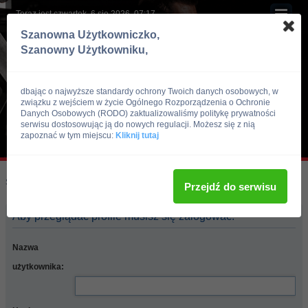
Teraz jest czwartek, 6 sie 2026, 07:17
Szanowna Użytkowniczko,
Szanowny Użytkowniku,
dbając o najwyższe standardy ochrony Twoich danych osobowych, w
związku z wejściem w życie Ogólnego Rozporządzenia o Ochronie
Danych Osobowych (RODO) zaktualizowaliśmy politykę prywatności
serwisu dostosowując ją do nowych regulacji. Możesz się z nią
zapoznać w tym miejscu:
Kliknij tutaj
Skocz do:
Strona główna forum
Przejdź do serwisu
Aby przeglądać profile musisz się zalogować.
Nazwa
użytkownika: