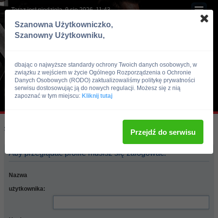
Teraz jest niedziela, 9 sie 2026, 11:43
Szanowna Użytkowniczko,
Szanowny Użytkowniku,
dbając o najwyższe standardy ochrony Twoich danych osobowych, w
związku z wejściem w życie Ogólnego Rozporządzenia o Ochronie
Danych Osobowych (RODO) zaktualizowaliśmy politykę prywatności
serwisu dostosowując ją do nowych regulacji. Możesz się z nią
zapoznać w tym miejscu:
Kliknij tutaj
Skocz do:
Strona główna forum
Przejdź do serwisu
Aby przeglądać profile musisz się zalogować.
Nazwa
użytkownika: