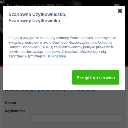
Teraz jest czwartek, 6 sie 2026, 07:04
Szanowna Użytkowniczko,
Szanowny Użytkowniku,
dbając o najwyższe standardy ochrony Twoich danych osobowych, w
związku z wejściem w życie Ogólnego Rozporządzenia o Ochronie
Danych Osobowych (RODO) zaktualizowaliśmy politykę prywatności
serwisu dostosowując ją do nowych regulacji. Możesz się z nią
zapoznać w tym miejscu:
Kliknij tutaj
Skocz do:
Strona główna forum
Przejdź do serwisu
Aby przeglądać profile musisz się zalogować.
Nazwa
użytkownika: