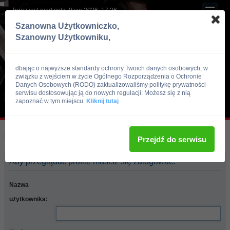
Teraz jest niedziela, 9 sie 2026, 17:26
Szanowna Użytkowniczko,
Szanowny Użytkowniku,
dbając o najwyższe standardy ochrony Twoich danych osobowych, w
związku z wejściem w życie Ogólnego Rozporządzenia o Ochronie
Danych Osobowych (RODO) zaktualizowaliśmy politykę prywatności
serwisu dostosowując ją do nowych regulacji. Możesz się z nią
zapoznać w tym miejscu:
Kliknij tutaj
Skocz do:
Strona główna forum
Przejdź do serwisu
Aby przeglądać profile musisz się zalogować.
Nazwa
użytkownika: