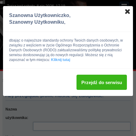
Teraz jest sobota, 8 sie 2026, 17:19
Szanowna Użytkowniczko,
Szanowny Użytkowniku,
dbając o najwyższe standardy ochrony Twoich danych osobowych, w
związku z wejściem w życie Ogólnego Rozporządzenia o Ochronie
Danych Osobowych (RODO) zaktualizowaliśmy politykę prywatności
serwisu dostosowując ją do nowych regulacji. Możesz się z nią
zapoznać w tym miejscu:
Kliknij tutaj
Skocz do:
Strona główna forum
Przejdź do serwisu
Aby przeglądać profile musisz się zalogować.
Nazwa
użytkownika: