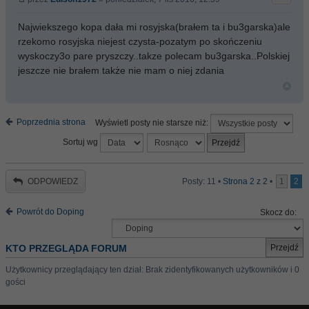
Najwiekszego kopa dała mi rosyjska(brałem ta i bu3garska)ale
rzekomo rosyjska niejest czysta-pozatym po skończeniu
wyskoczy3o pare pryszczy..takze polecam bu3garska..Polskiej
jeszcze nie brałem także nie mam o niej zdania
Poprzednia strona
Wyświetl posty nie starsze niż:
Sortuj wg
ODPOWIEDZ
Posty: 11 •
Strona
2
z
2
•
1
2
Powrót do Doping
Skocz do:
KTO PRZEGLĄDA FORUM
Użytkownicy przeglądający ten dział: Brak zidentyfikowanych użytkowników i 0
gości