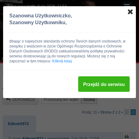
Teraz jest sobota, 8 sie 2026, 17:53
Szanowna Użytkowniczko,
Szanowny Użytkowniku,
dbając o najwyższe standardy ochrony Twoich danych osobowych, w
związku z wejściem w życie Ogólnego Rozporządzenia o Ochronie
Danych Osobowych (RODO) zaktualizowaliśmy politykę prywatności
serwisu dostosowując ją do nowych regulacji. Możesz się z nią
zapoznać w tym miejscu:
Kliknij tutaj
Skocz do:
Strona główna forum
Kulturystyka i Fitness
Doping
Przejdź do serwisu
Ankieta ''METANABOL''
ODPOWIEDZ
Posty: 11 •
Strona
2
z
2
•
1
2
Edison1972
przez
Edison1972
» poniedziałek, 7 lis 2016, 12:59