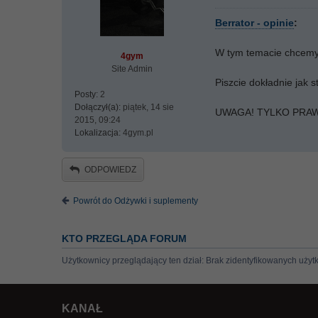
Berrator - opinie
:
W tym temacie chcemy p
4gym
Site Admin
Piszcie dokładnie jak st
Posty:
2
Dołączył(a):
piątek, 14 sie
UWAGA! TYLKO PRAW
2015, 09:24
Lokalizacja:
4gym.pl
ODPOWIEDZ
Powrót do Odżywki i suplementy
KTO PRZEGLĄDA FORUM
Użytkownicy przeglądający ten dział: Brak zidentyfikowanych użyt
KANAŁ