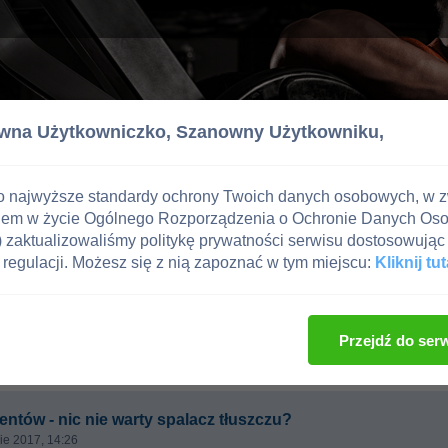
wna Użytkowniczko,
Szanowny Użytkowniku,
o najwyższe standardy ochrony Twoich danych osobowych, w 
iem w życie Ogólnego Rozporządzenia o Ochronie Danych Os
zaktualizowaliśmy politykę prywatności serwisu dostosowując 
regulacji. Możesz się z nią zapoznać w tym miejscu:
Kliknij tut
i i suplementy
e warty spalacz tłuszczu?
Przejdź do ser
lientów - nic nie warty spalacz tłuszczu?
sie 2017, 14:26