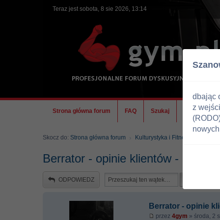
Teraz jest sobota, 8 sie 2026, 13:14
Szano
dbając 
z wejśc
Strona główna forum
FAQ
Szukaj
Ekipa
(RODO) 
nowych 
Skocz do:
Strona główna forum
Kulturystyka i Fitness
Odżywk
Berrator - opinie klientów - nic ni
ODPOWIEDZ
Berrator - opinie k
przez
4gym
» środa, 2 