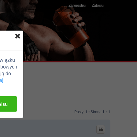
Zarejestruj
Zaloguj
związku
obowych
ją do
aj
wisu
Posty: 1 • Strona
1
z
1