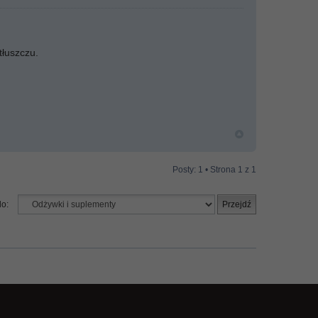
tłuszczu.
Posty: 1 • Strona
1
z
1
do: