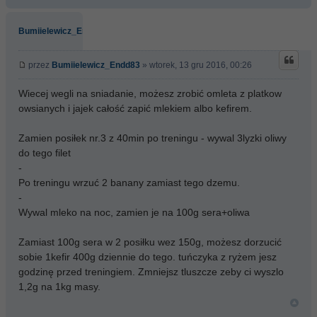
Bumiielewicz_Endd83
przez
Bumiielewicz_Endd83
» wtorek, 13 gru 2016, 00:26
Wiecej wegli na sniadanie, możesz zrobić omleta z platkow
owsianych i jajek całość zapić mlekiem albo kefirem.
Zamien posiłek nr.3 z 40min po treningu - wywal 3lyzki oliwy
do tego filet
-
Po treningu wrzuć 2 banany zamiast tego dzemu.
-
Wywal mleko na noc, zamien je na 100g sera+oliwa
Zamiast 100g sera w 2 posiłku wez 150g, możesz dorzucić
sobie 1kefir 400g dziennie do tego. tuńczyka z ryżem jesz
godzinę przed treningiem. Zmniejsz tluszcze zeby ci wyszlo
1,2g na 1kg masy.