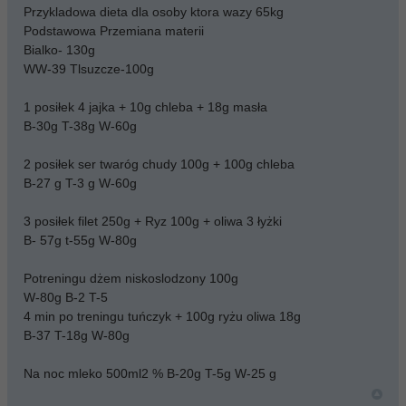
Przykladowa dieta dla osoby ktora wazy 65kg
Podstawowa Przemiana materii
Bialko- 130g
WW-39 Tlsuzcze-100g
1 posiłek 4 jajka + 10g chleba + 18g masła
B-30g T-38g W-60g
2 posiłek ser twaróg chudy 100g + 100g chleba
B-27 g T-3 g W-60g
3 posiłek filet 250g + Ryz 100g + oliwa 3 łyżki
B- 57g t-55g W-80g
Potreningu dżem niskoslodzony 100g
W-80g B-2 T-5
4 min po treningu tuńczyk + 100g ryżu oliwa 18g
B-37 T-18g W-80g
Na noc mleko 500ml2 % B-20g T-5g W-25 g