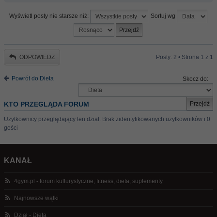
Wyświetl posty nie starsze niż:
Sortuj wg
ODPOWIEDZ
Posty: 2 • Strona
1
z
1
Powrót do Dieta
Skocz do:
KTO PRZEGLĄDA FORUM
Użytkownicy przeglądający ten dział: Brak zidentyfikowanych użytkowników i 0
gości
KANAŁ
4gym.pl - forum kulturystyczne, fitness, dieta, suplementy
Najnowsze wątki
Dział - Dieta