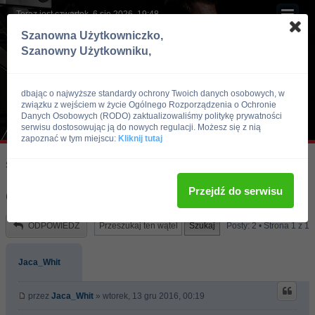
Teraz jest czwartek, 6 sie 2026, 19:48
Szanowna Użytkowniczko,
Szanowny Użytkowniku,
dbając o najwyższe standardy ochrony Twoich danych osobowych, w
związku z wejściem w życie Ogólnego Rozporządzenia o Ochronie
Danych Osobowych (RODO) zaktualizowaliśmy politykę prywatności
serwisu dostosowując ją do nowych regulacji. Możesz się z nią
zapoznać w tym miejscu:
Kliknij tutaj
Skocz do:
Strona główna forum
Kulturystyka i Fitness
Dieta
Przejdź do serwisu
czy ta dieta jest dobra na mase
ODPOWIEDZ
Posty: 2 • Strona
1
z
1
Jaca_Whit
przez
Jaca_Whit
» wtorek, 13 gru 2016, 00:19