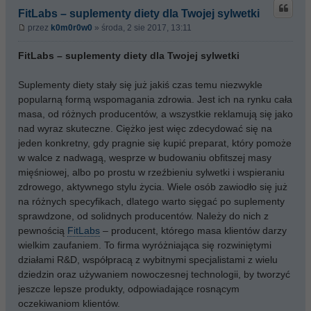
FitLabs – suplementy diety dla Twojej sylwetki
przez
k0m0r0w0
» środa, 2 sie 2017, 13:11
FitLabs – suplementy diety dla Twojej sylwetki
Suplementy diety stały się już jakiś czas temu niezwykle
popularną formą wspomagania zdrowia. Jest ich na rynku cała
masa, od różnych producentów, a wszystkie reklamują się jako
nad wyraz skuteczne. Ciężko jest więc zdecydować się na
jeden konkretny, gdy pragnie się kupić preparat, który pomoże
w walce z nadwagą, wesprze w budowaniu obfitszej masy
mięśniowej, albo po prostu w rzeźbieniu sylwetki i wspieraniu
zdrowego, aktywnego stylu życia. Wiele osób zawiodło się już
na różnych specyfikach, dlatego warto sięgać po suplementy
sprawdzone, od solidnych producentów. Należy do nich z
pewnością
FitLabs
– producent, którego masa klientów darzy
wielkim zaufaniem. To firma wyróżniająca się rozwiniętymi
działami R&D, współpracą z wybitnymi specjalistami z wielu
dziedzin oraz używaniem nowoczesnej technologii, by tworzyć
jeszcze lepsze produkty, odpowiadające rosnącym
oczekiwaniom klientów.