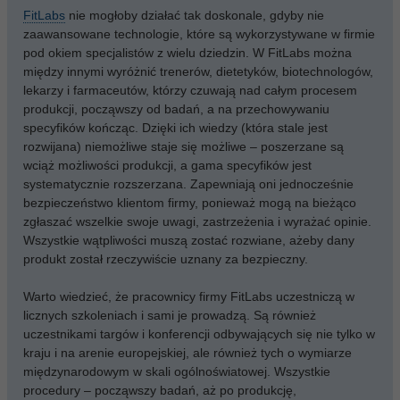
FitLabs
nie mogłoby działać tak doskonale, gdyby nie
zaawansowane technologie, które są wykorzystywane w firmie
pod okiem specjalistów z wielu dziedzin. W FitLabs można
między innymi wyróżnić trenerów, dietetyków, biotechnologów,
lekarzy i farmaceutów, którzy czuwają nad całym procesem
produkcji, począwszy od badań, a na przechowywaniu
specyfików kończąc. Dzięki ich wiedzy (która stale jest
rozwijana) niemożliwe staje się możliwe – poszerzane są
wciąż możliwości produkcji, a gama specyfików jest
systematycznie rozszerzana. Zapewniają oni jednocześnie
bezpieczeństwo klientom firmy, ponieważ mogą na bieżąco
zgłaszać wszelkie swoje uwagi, zastrzeżenia i wyrażać opinie.
Wszystkie wątpliwości muszą zostać rozwiane, ażeby dany
produkt został rzeczywiście uznany za bezpieczny.
Warto wiedzieć, że pracownicy firmy FitLabs uczestniczą w
licznych szkoleniach i sami je prowadzą. Są również
uczestnikami targów i konferencji odbywających się nie tylko w
kraju i na arenie europejskiej, ale również tych o wymiarze
międzynarodowym w skali ogólnoświatowej. Wszystkie
procedury – począwszy badań, aż po produkcję,