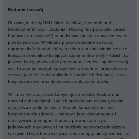
Badania i rozwój
Rozwinięte działy R&D (skrót od słów „Research and
Development”, czyli „Badania i Rozwój” lub po prostu „prace
badawczo-rozwojowe”) to podstawa istnienia nowoczesnych
przedsiębiorstw. W FitLabs przeprowadzane są wciąż
ogromne ilości badań, których celem jest znalezienie jeszcze
lepszych składników kolejnych suplementów diety – takich, by
jeszcze lepiej odpowiadać potrzebom klientów i spełniać swój
cel. Tworzenie nowych specyfików to żmudne i pracochłonne
zajęcie, jako że trzeba dokładnie zbadać ich działanie, skutki,
bezpieczeństwo oraz dostosować optymalne dawki.
W firmie
FitLabs
prowadzonych jest mnóstwo testów nad
nowymi substancjami. Nad ich przebiegiem czuwają wybitni
specjaliści z wielu dziedzin. Produkt końcowy musi być
bezpieczny dla zdrowia – stanowić jego wspomaganie i
rzeczywiście pomagać. Badania prowadzone są w
jednostkach naukowych i na możliwie najnowocześniejszym
sprzęcie. Dzięki temu wszyscy klienci mogą mieć pewność, że