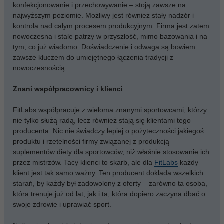
konfekcjonowanie i przechowywanie – stoją zawsze na
najwyższym poziomie. Możliwy jest również stały nadzór i
kontrola nad całym procesem produkcyjnym. Firma jest zatem
nowoczesna i stale patrzy w przyszłość, mimo bazowania i na
tym, co już wiadomo. Doświadczenie i odwaga są bowiem
zawsze kluczem do umiejętnego łączenia tradycji z
nowoczesnością.
Znani współpracownicy i klienci
FitLabs współpracuje z wieloma znanymi sportowcami, którzy
nie tylko służą radą, lecz również stają się klientami tego
producenta. Nic nie świadczy lepiej o pożyteczności jakiegoś
produktu i rzetelności firmy związanej z produkcją
suplementów diety dla sportowców, niż właśnie stosowanie ich
przez mistrzów. Tacy klienci to skarb, ale dla
FitLabs
każdy
klient jest tak samo ważny. Ten producent dokłada wszelkich
starań, by każdy był zadowolony z oferty – zarówno ta osoba,
która trenuje już od lat, jak i ta, która dopiero zaczyna dbać o
swoje zdrowie i uprawiać sport.