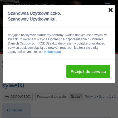
Teraz jest sobota, 8 sie 2026, 22:43
Szanowna Użytkowniczko,
Szanowny Użytkowniku,
dbając o najwyższe standardy ochrony Twoich danych osobowych, w
związku z wejściem w życie Ogólnego Rozporządzenia o Ochronie
Danych Osobowych (RODO) zaktualizowaliśmy politykę prywatności
serwisu dostosowując ją do nowych regulacji. Możesz się z nią
zapoznać w tym miejscu:
Kliknij tutaj
Skocz do:
Strona główna forum
Kulturystyka i Fitness
Odżywki i suplementy
Przejdź do serwisu
FitLabs – suplementy diety dla Twojej
sylwetki
ODPOWIEDZ
Posty: 1 • Strona
1
z
1
k0m0r0w0