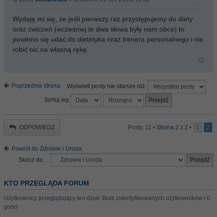
Wydaję mi się, że jeśli pierwszy raz przystępujemy do diety
oraz ćwiczeń (wcześniej te dwa słowa były nam obce) to
powinno się udać do dietetyka oraz trenera personalnego i nie
robić nic na własną rękę.
Poprzednia strona
Wyświetl posty nie starsze niż:
Sortuj wg
ODPOWIEDZ
Posty: 11 •
Strona
2
z
2
•
1
2
Powrót do Zdrowie i Uroda
Skocz do:
KTO PRZEGLĄDA FORUM
Użytkownicy przeglądający ten dział: Brak zidentyfikowanych użytkowników i 0
gości