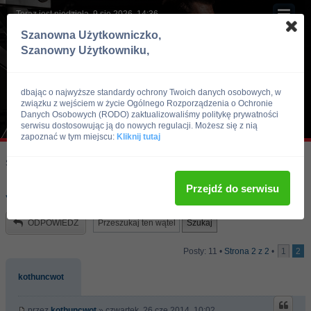
Teraz jest niedziela, 9 sie 2026, 14:36
Szanowna Użytkowniczko,
Szanowny Użytkowniku,
dbając o najwyższe standardy ochrony Twoich danych osobowych, w
związku z wejściem w życie Ogólnego Rozporządzenia o Ochronie
Danych Osobowych (RODO) zaktualizowaliśmy politykę prywatności
serwisu dostosowując ją do nowych regulacji. Możesz się z nią
zapoznać w tym miejscu:
Kliknij tutaj
Skocz do:
Strona główna forum
Kulturystyka i Fitness
Zdrowie i Uroda
Przejdź do serwisu
Jak dobrac diete do cwiczen?
ODPOWIEDZ
Posty: 11 •
Strona
2
z
2
•
1
2
kothuncwot
przez
kothuncwot
» czwartek, 26 cze 2014, 10:02