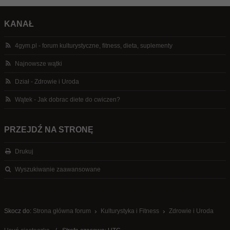
KANAŁ
4gym.pl - forum kulturystyczne, fitness, dieta, suplementy
Najnowsze wątki
Dział - Zdrowie i Uroda
Wątek - Jak dobrac diete do cwiczen?
PRZEJDŹ NA STRONĘ
Drukuj
Wyszukiwanie zaawansowane
Skocz do:
Strona główna forum
Kulturystyka i Fitness
Zdrowie i Uroda