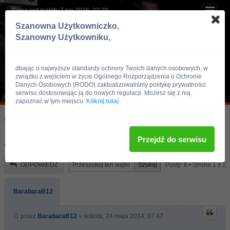
Teraz jest piątek, 7 sie 2026, 23:28
Szanowna Użytkowniczko,
Szanowny Użytkowniku,
dbając o najwyższe standardy ochrony Twoich danych osobowych, w
związku z wejściem w życie Ogólnego Rozporządzenia o Ochronie
Danych Osobowych (RODO) zaktualizowaliśmy politykę prywatności
serwisu dostosowując ją do nowych regulacji. Możesz się z nią
zapoznać w tym miejscu:
Kliknij tutaj
Skocz do:
Strona główna forum
Kulturystyka i Fitness
Zdrowie i Uroda
Przejdź do serwisu
Joga na wkacje
ODPOWIEDZ
Posty: 6 • Strona
1
z
1
BarabaraB12
przez
BarabaraB12
» sobota, 24 maja 2014, 07:47