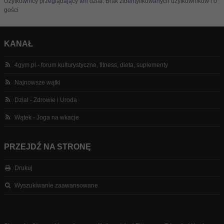
Użytkownicy przeglądający ten dział: Brak zidentyfikowanych użytkowników i 0
gości
KANAŁ
4gym.pl - forum kulturystyczne, fitness, dieta, suplementy
Najnowsze wątki
Dział - Zdrowie i Uroda
Wątek - Joga na wkacje
PRZEJDŹ NA STRONĘ
Drukuj
Wyszukiwanie zaawansowane