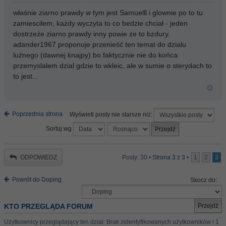
właśnie ziarno prawdy w tym jest Samuelll i glownie po to tu
zamiescilem, każdy wyczyta to co bedzie chciał - jeden
dostrzeże ziarno prawdy inny powie ze to bzdury.
adander1967 proponuje przenieść ten temat do dzialu
luźnego (dawnej knajpy) bo faktycznie nie do końca
przemyslalem dzial gdzie to wkleic, ale w sumie o sterydach to
to jest...
Poprzednia strona
Wyświetl posty nie starsze niż:
Sortuj wg
ODPOWIEDZ
Posty: 30 •
Strona
3
z
3
•
1
2
3
Powrót do Doping
Skocz do:
KTO PRZEGLĄDA FORUM
Użytkownicy przeglądający ten dział: Brak zidentyfikowanych użytkowników i 1