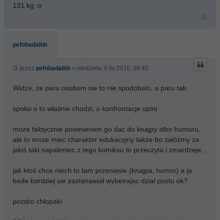
131 kg :o
pefobadaibb
przez
pefobadaibb
» niedziela, 6 lis 2016, 08:45
Widze, ze paru osobom sie to nie spodobalo, a paru tak.
spoko o to właśnie chodzi, o konfrontacje opini
moze faktycznie powinienem go dac do knajpy albo humoru,
ale to moze miec charakter edukacyjny także bo załóżmy ze
jakiś taki napaleniec z tego komiksu to przeczyta i zmardzeje...
jak ktoś chce niech to tam przeniesie (knajpa, humor) a ja
bede bardziej sie zastanawiał wybeirajac dzial postu ok?
pozdro chłopaki