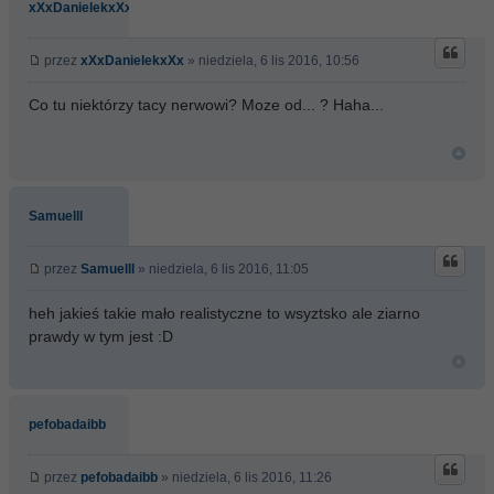
xXxDanielekxXx
przez
xXxDanielekxXx
» niedziela, 6 lis 2016, 10:56
Co tu niektórzy tacy nerwowi? Moze od... ? Haha...
Samuelll
przez
Samuelll
» niedziela, 6 lis 2016, 11:05
heh jakieś takie mało realistyczne to wsyztsko ale ziarno
prawdy w tym jest :D
pefobadaibb
przez
pefobadaibb
» niedziela, 6 lis 2016, 11:26