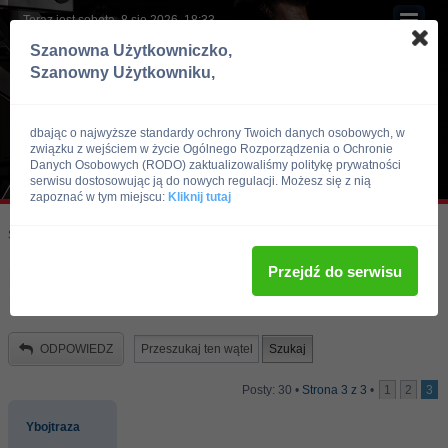
Teraz jest sobota, 8 sie 2026, 18:33
Szanowna Użytkowniczko,
Szanowny Użytkowniku,
dbając o najwyższe standardy ochrony Twoich danych osobowych, w
związku z wejściem w życie Ogólnego Rozporządzenia o Ochronie
Danych Osobowych (RODO) zaktualizowaliśmy politykę prywatności
serwisu dostosowując ją do nowych regulacji. Możesz się z nią
zapoznać w tym miejscu:
Kliknij tutaj
Skocz do:
Strona główna forum
Kulturystyka i Fitness
Doping
Przejdź do serwisu
KU PRZESTRODZE, ALBO KOMIKS
DLA KOKSIARZY
ODPOWIEDZ
Posty: 30 •
Strona
3
z
3
•
1
2
3
Ybojtraza