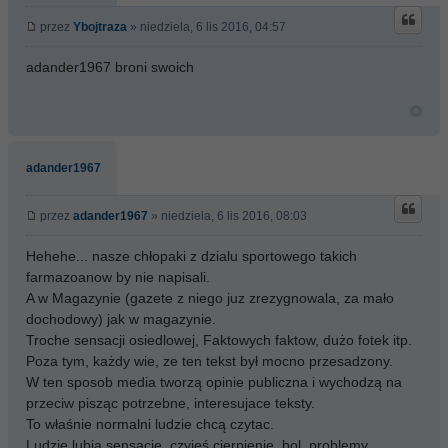
przez
Ybojtraza
» niedziela, 6 lis 2016, 04:57
adander1967 broni swoich
adander1967
przez
adander1967
» niedziela, 6 lis 2016, 08:03
Hehehe... nasze chłopaki z dzialu sportowego takich
farmazoanow by nie napisali.
A w Magazynie (gazete z niego juz zrezygnowala, za mało
dochodowy) jak w magazynie.
Troche sensacji osiedlowej, Faktowych faktow, dużo fotek itp.
Poza tym, każdy wie, ze ten tekst był mocno przesadzony.
W ten sposob media tworzą opinie publiczna i wychodzą na
przeciw pisząc potrzebne, interesujace teksty.
To właśnie normalni ludzie chcą czytac.
Ludzie lubia sensacje, czyjeś cierpienie, bol, problemy.