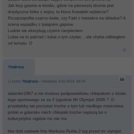
Jak lezy gazeta w kiosku, gdzie na pierwszej stronie jest
drastyczna fotka z wojny, to ktora Kowalski wybierze?
Rzczpospolita czarno-biala, czy Fakt z masakra na okladce? A
scena wypadku z tysiącem gapiow.
Ludzie sie ekscytują czyimś cierpieniem.
Lubia na to patrzeć i lubia o tym czytac... ale chyba odbiegłem
od tematu :D
Ybojtraza
przez
Ybojtraza
» niedziela, 6 lis 2016, 08:26
adander1967 a nie możesz podpoweidziec chłopakom z dzialu
tego sportowego ze za 2 tygodnie Mr Olympić 2005 ? :D
przydałoby sie poczytać troche o tym lub niedługo mistrostwa
polski w gdansku niech chłopaki troche napiszą bo o
kulturystytce nigdzie nic nie ma
btw dziś wstawie foty Markusa Ruhla 2 tyg przed mr olympić