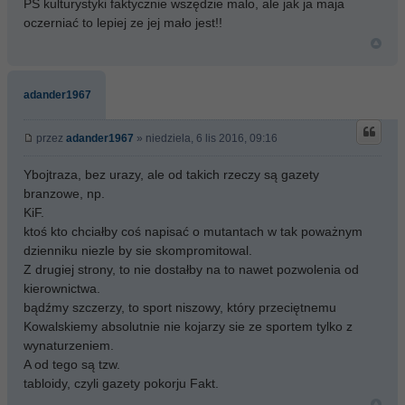
PS kulturystyki faktycznie wszędzie malo, ale jak ja maja
oczerniać to lepiej ze jej mało jest!!
adander1967
przez
adander1967
» niedziela, 6 lis 2016, 09:16
Ybojtraza, bez urazy, ale od takich rzeczy są gazety
branzowe, np.
KiF.
ktoś kto chciałby coś napisać o mutantach w tak poważnym
dzienniku niezle by sie skompromitowal.
Z drugiej strony, to nie dostałby na to nawet pozwolenia od
kierownictwa.
bądźmy szczerzy, to sport niszowy, który przeciętnemu
Kowalskiemy absolutnie nie kojarzy sie ze sportem tylko z
wynaturzeniem.
A od tego są tzw.
tabloidy, czyli gazety pokorju Fakt.