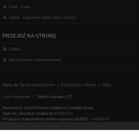
Dział - Dieta
Wątek - moja dieta (16lat 74kg i 189cm)
PRZEJDŹ NA STRONĘ
Drukuj
Wyszukiwanie zaawansowane
Skocz do:
Strona główna forum
Kulturystyka i Fitness
Dieta
Usuń ciasteczka
Strefa czasowa: UTC
Powered by
phpBB
® Forum Software © phpBB Group
Style we_clearblue created by
INVENTEA
Przyjazne użytkownikom polskie wsparcie phpBB3 -
phpBB3.PL