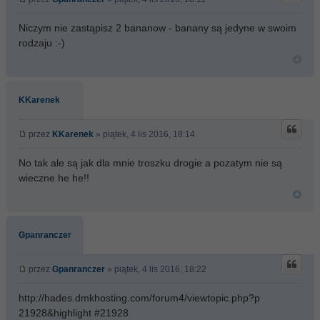
Niczym nie zastąpisz 2 bananow - banany są jedyne w swoim
rodzaju :-)
KKarenek
przez
KKarenek
» piątek, 4 lis 2016, 18:14
No tak ale są jak dla mnie troszku drogie a pozatym nie są
wieczne he he!!
Gpanranczer
przez
Gpanranczer
» piątek, 4 lis 2016, 18:22
http://hades.dmkhosting.com/forum4/viewtopic.php?p
21928&highlight #21928