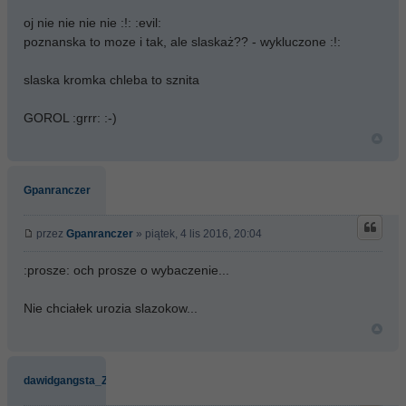
oj nie nie nie nie :!: :evil:
poznanska to moze i tak, ale slaskaż?? - wykluczone :!:
slaska kromka chleba to sznita
GOROL :grrr: :-)
Gpanranczer
przez
Gpanranczer
» piątek, 4 lis 2016, 20:04
:prosze: och prosze o wybaczenie...
Nie chciałek urozia slazokow...
dawidgangsta_Znin