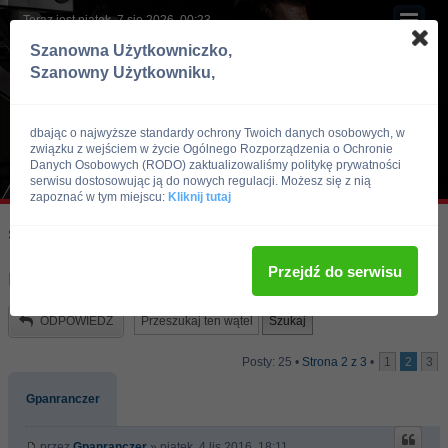
Teraz jest piątek, 7 sie 2026, 00:23
Szanowna Użytkowniczko,
Szanowny Użytkowniku,
dbając o najwyższe standardy ochrony Twoich danych osobowych, w
związku z wejściem w życie Ogólnego Rozporządzenia o Ochronie
Danych Osobowych (RODO) zaktualizowaliśmy politykę prywatności
serwisu dostosowując ją do nowych regulacji. Możesz się z nią
zapoznać w tym miejscu:
Kliknij tutaj
Skocz do:
Strona główna forum
Kulturystyka i Fitness
Dieta
Przejdź do serwisu
moja dieta (16lat 74kg i 189cm)
ODPOWIEDZ
Posty: 25 •
Strona
2
z
3
•
1
2
3
Gpanranczer
przez
Gpanranczer
» piątek, 4 lis 2016, 18:11