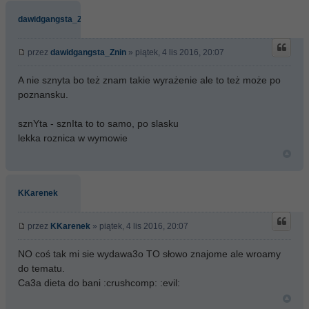
dawidgangsta_Znin
przez
dawidgangsta_Znin
» piątek, 4 lis 2016, 20:07
A nie sznyta bo też znam takie wyrażenie ale to też może po
poznansku.
sznYta - sznIta to to samo, po slasku
lekka roznica w wymowie
KKarenek
przez
KKarenek
» piątek, 4 lis 2016, 20:07
NO coś tak mi sie wydawa3o TO słowo znajome ale wroamy
do tematu.
Ca3a dieta do bani :crushcomp: :evil: