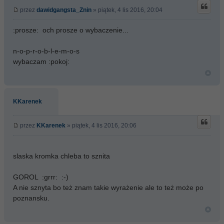
przez
dawidgangsta_Znin
» piątek, 4 lis 2016, 20:04
:prosze: och prosze o wybaczenie...
n-o-p-r-o-b-l-e-m-o-s
wybaczam :pokoj:
KKarenek
przez
KKarenek
» piątek, 4 lis 2016, 20:06
slaska kromka chleba to sznita
GOROL :grrr: :-)
A nie sznyta bo też znam takie wyrażenie ale to też może po
poznansku.