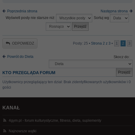
Poprzednia strona
Następna strona
Wyświetl posty nie starsze niż:
Sortuj wg
ODPOWIEDZ
Posty: 25 •
Strona
2
z
3
•
1
2
3
Powrót do Dieta
Skocz do:
KTO PRZEGLĄDA FORUM
Użytkownicy przeglądający ten dział: Brak zidentyfikowanych użytkowników i 0
gości
KANAŁ
4gym.pl - forum kulturystyczne, fitness, dieta, suplementy
Najnowsze wątki